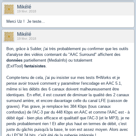
Mikélé
19 févr. 2018
Merci Uz ! Je teste...
Mikélé
19 févr. 2018
Bon, grâce à Subler, j'ai très probablement pu confirmer que les outils
d'analyse des vidéos contenant du "AAC Surround" affichent des
données
partiellement (MediaInfo) ou totalement
(ExifTool)
fantaisistes
.
Compte-tenu de cela, j'ai pu insister sur mes tests ff•Works et je
pense avoir trouvé comment y paramétrer l'encodage en AAC 5.1,
même si les débits des 6 canaux doivent malheureusement être
identiques. En effet, il est courant de diminuer la qualité des 2 canaux
surround arrière, et encore davantage celle du canal LFE (caisson de
graves). Pas grave, je remplace les 384 Kbps (tous canaux
confondus) de l'AC-3 par du 448 Kbps en AAC et comme l'AAC est - à
débit égal - bien plus efficace et qualitatif que l'AC-3 (et le MP3), je ne
perds probablement rien ! Et aller plus haut en termes de débit, c'est
juste du gâchis puisqu'à la base, le son est assez moyen. Alors avec
du LPCM 24 bits, c'eût été de la gabegie intégrale !