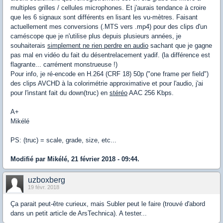
multiples grilles / cellules microphones. Et j'aurais tendance à croire
que les 6 signaux sont différents en lisant les vu-mètres. Faisant
actuellement mes conversions (.MTS vers .mp4) pour des clips d'un
caméscope que je n'utilise plus depuis plusieurs années, je
souhaiterais
simplement ne rien perdre en audio
sachant que je gagne
pas mal en vidéo du fait du désentrelacement yadif. (la différence est
flagrante... carrément monstrueuse !)
Pour info, je ré-encode en H.264 (CRF 18) 50p ("one frame per field")
des clips AVCHD à la colorimétrie approximative et pour l'audio, j'ai
pour l'instant fait du down(truc) en
stéréo
AAC 256 Kbps.
A+
Mikélé
PS: (truc) = scale, grade, size, etc...
Modifié par Mikélé, 21 février 2018 - 09:44.
uzboxberg
19 févr. 2018
Ça parait peut-être curieux, mais Subler peut le faire (trouvé d'abord
dans un petit article de ArsTechnica). A tester...