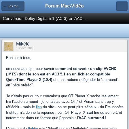
Forum Mac-Vidéo
← Les formats audio
Conversion Dolby Digital 5.1 (AC-3) en AAC...
Mikélé
18 févr. 2018
Bonjour à tous,
ce nouveau sujet pour savoir
comment convertir un clip AVCHD
(.MTS) dont le son est en AC3 5.1 en un fichier compatible
QuickTime Player X (10.4)
et sans réduire / dégrader le "surround"
en "bête stéréo".
Je n'étais pas du tout convaincu que QT Player X sache réellement
lire l'audio surround - je le faisais avec QT7 et Perian sans trop y
réfléchir - mais le
lien
du site - on ne peut plus sérieux - du Fraunhofer
Institut m'a donné la réponse : oui, QT Player X
sait
lire du son 5.1 et
notamment dans un format que j'ignorais : l'
AAC surround
!
L'analyse du
fichier
(via VideoSpec ou MediaInfo) montre des infos