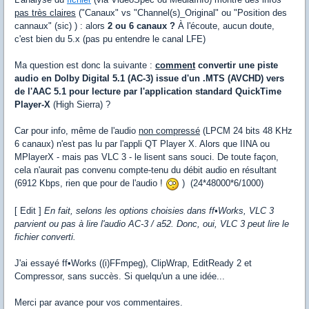
pas très claires
("Canaux" vs "Channel(s)_Original" ou "Position des
cannaux" (sic) ) : alors
2 ou 6 canaux ?
À l'écoute, aucun doute,
c'est bien du 5.x (pas pu entendre le canal LFE)
Ma question est donc la suivante :
comment
convertir une piste
audio en Dolby Digital 5.1 (AC-3) issue d'un .MTS (AVCHD) vers
de l'AAC 5.1 pour lecture par l'application standard QuickTime
Player-X
(High Sierra) ?
Car pour info, même de l'audio
non compressé
(LPCM 24 bits 48 KHz
6 canaux) n'est pas lu par l'appli QT Player X. Alors que IINA ou
MPlayerX - mais pas VLC 3 - le lisent sans souci. De toute façon,
cela n'aurait pas convenu compte-tenu du débit audio en résultant
(6912 Kbps, rien que pour de l'audio !
) (24*48000*6/1000)
[ Edit ]
En fait, selons les options choisies dans ff•Works, VLC 3
parvient ou pas à lire l'audio AC-3 / a52. Donc, oui, VLC 3 peut lire le
fichier converti.
J'ai essayé ff•Works ((i)FFmpeg), ClipWrap, EditReady 2 et
Compressor, sans succès. Si quelqu'un a une idée...
Merci par avance pour vos commentaires.