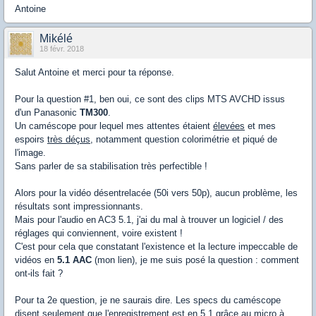
Antoine
Mikélé
18 févr. 2018
Salut Antoine et merci pour ta réponse.
Pour la question #1, ben oui, ce sont des clips MTS AVCHD issus
d'un Panasonic
TM300
.
Un caméscope pour lequel mes attentes étaient
élevées
et mes
espoirs
très déçus
, notamment question colorimétrie et piqué de
l'image.
Sans parler de sa stabilisation très perfectible !
Alors pour la vidéo désentrelacée (50i vers 50p), aucun problème, les
résultats sont impressionnants.
Mais pour l'audio en AC3 5.1, j'ai du mal à trouver un logiciel / des
réglages qui conviennent, voire existent !
C'est pour cela que constatant l'existence et la lecture impeccable de
vidéos en
5.1 AAC
(mon lien), je me suis posé la question : comment
ont-ils fait ?
Pour ta 2e question, je ne saurais dire. Les specs du caméscope
disent seulement que l'enregistrement est en 5.1 grâce au micro à