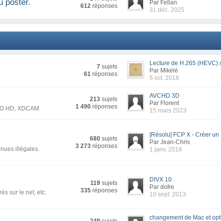
ù poster.
Par Fellan
612
réponses
31 déc. 2025
Lecture de H.265 (HEVC) s
7
sujets
Par Mikélé
61
réponses
5 oct. 2018
AVCHD 3D
213
sujets
Par Florent
1 490
réponses
CPRO HD, XDCAM
15 mars 2023
[Résolu] FCP X - Créer u
680
sujets
Par Jean-Chris
3 273
réponses
nues illégales.
1 janv. 2018
DIVX 10
119
sujets
Par dofre
335
réponses
és sur le net, etc.
10 sept. 2013
changement de Mac et opti