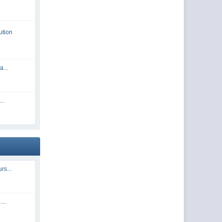
ution
a...
..
rs...
...