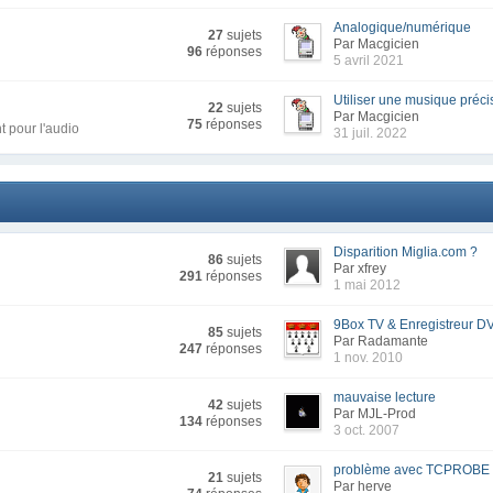
Analogique/numérique
27
sujets
Par Macgicien
96
réponses
5 avril 2021
Utiliser une musique précis
22
sujets
Par Macgicien
75
réponses
t pour l'audio
31 juil. 2022
Disparition Miglia.com ?
86
sujets
Par xfrey
291
réponses
1 mai 2012
9Box TV & Enregistreur D
85
sujets
Par Radamante
247
réponses
1 nov. 2010
mauvaise lecture
42
sujets
Par MJL-Prod
134
réponses
3 oct. 2007
problème avec TCPROBE
21
sujets
Par herve