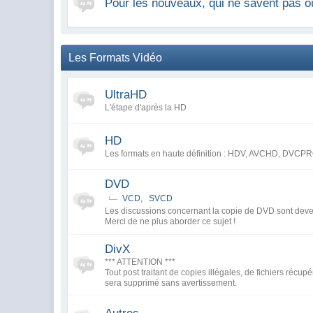
Pour les nouveaux, qui ne savent pas o
Les Formats Vidéo
UltraHD
L'étape d'après la HD
HD
Les formats en haute définition : HDV, AVCHD, DV
DVD
VCD
,
SVCD
Les discussions concernant la copie de DVD sont deve
Merci de ne plus aborder ce sujet !
DivX
*** ATTENTION ***
Tout post traitant de copies illégales, de fichiers récupér
sera supprimé sans avertissement.