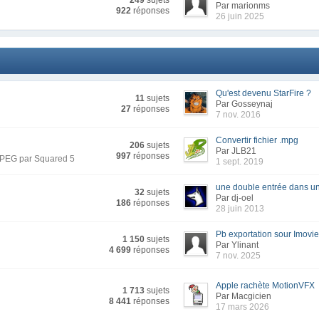
249
sujets
Par marionms
922
réponses
26 juin 2025
Qu'est devenu StarFire ?
11
sujets
Par Gosseynaj
27
réponses
7 nov. 2016
Convertir fichier .mpg
206
sujets
Par JLB21
997
réponses
 MPEG par Squared 5
1 sept. 2019
une double entrée dans un 
32
sujets
Par dj-oel
186
réponses
28 juin 2013
Pb exportation sour Imovi
1 150
sujets
Par Ylinant
4 699
réponses
7 nov. 2025
Apple rachète MotionVFX
1 713
sujets
Par Macgicien
8 441
réponses
17 mars 2026