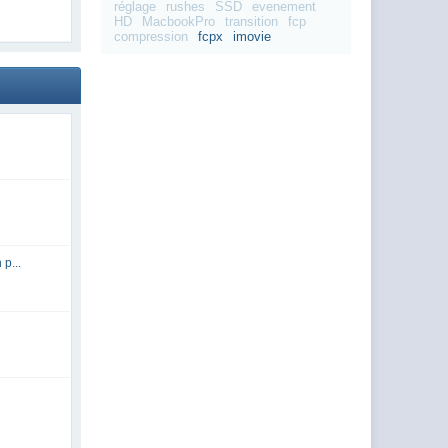
réglage
rushes
SSD
evenement
HD
MacbookPro
transition
fcp
compression
fcpx
imovie
p...
e