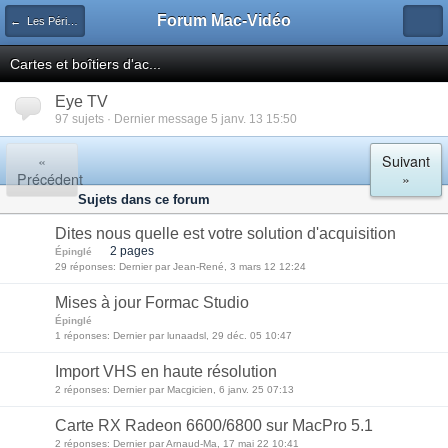
Forum Mac-Vidéo
← Les Périphériques Vidéo
Cartes et boîtiers d'ac...
Eye TV
97 sujets · Dernier message 5 janv. 13 15:50
«
Suivant
Précédent
»
Sujets dans ce forum
Dites nous quelle est votre solution d'acquisition
2 pages
Épinglé
29 réponses: Dernier par Jean-René, 3 mars 12 12:24
Mises à jour Formac Studio
Épinglé
1 réponses: Dernier par lunaadsl, 29 déc. 05 10:47
Import VHS en haute résolution
2 réponses: Dernier par Macgicien, 6 janv. 25 07:13
Carte RX Radeon 6600/6800 sur MacPro 5.1
2 réponses: Dernier par Arnaud-Ma, 17 mai 22 10:41