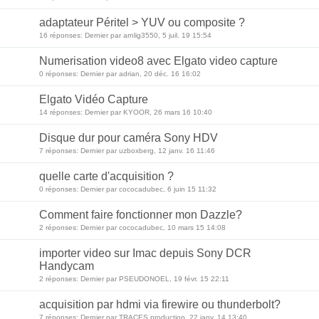
adaptateur Péritel > YUV ou composite ?
16 réponses: Dernier par arnlig3550, 5 juil. 19 15:54
Numerisation video8 avec Elgato video capture
0 réponses: Dernier par adrian, 20 déc. 16 16:02
Elgato Vidéo Capture
14 réponses: Dernier par KYOOR, 26 mars 16 10:40
Disque dur pour caméra Sony HDV
7 réponses: Dernier par uzboxberg, 12 janv. 16 11:46
quelle carte d'acquisition ?
0 réponses: Dernier par cococadubec, 6 juin 15 11:32
Comment faire fonctionner mon Dazzle?
2 réponses: Dernier par cococadubec, 10 mars 15 14:08
importer video sur Imac depuis Sony DCR
Handycam
2 réponses: Dernier par PSEUDONOEL, 19 févr. 15 22:11
acquisition par hdmi via firewire ou thunderbolt?
7 réponses: Dernier par TRACES production, 22 janv. 14 13:40