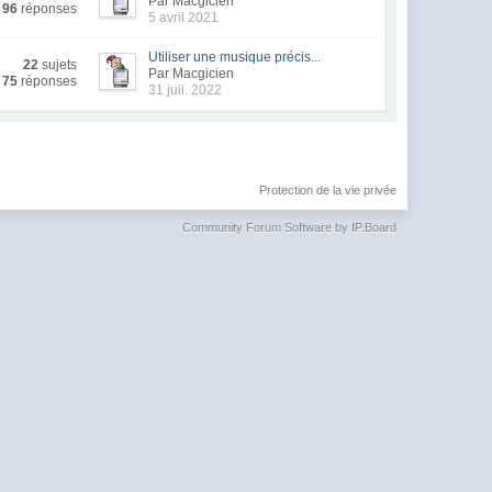
Par Macgicien
96
réponses
5 avril 2021
Utiliser une musique précis...
22
sujets
Par Macgicien
75
réponses
31 juil. 2022
Protection de la vie privée
Community Forum Software by IP.Board