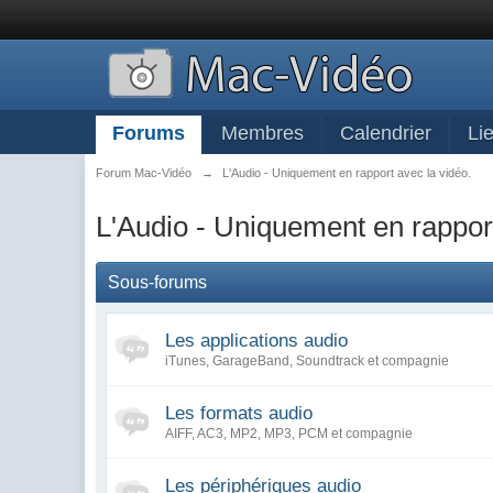
Forums
Membres
Calendrier
Li
Forum Mac-Vidéo
→
L'Audio - Uniquement en rapport avec la vidéo.
L'Audio - Uniquement en rapport
Sous-forums
Les applications audio
iTunes, GarageBand, Soundtrack et compagnie
Les formats audio
AIFF, AC3, MP2, MP3, PCM et compagnie
Les périphériques audio