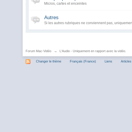
Micros, cartes et enceintes
Autres
Si les autres rubriques ne conviennent pas, uniquemen
Forum Mac-Vidéo
→
L'Audio - Uniquement en rapport avec la vidéo.
Changer le thème
Français (France)
Liens
Articles