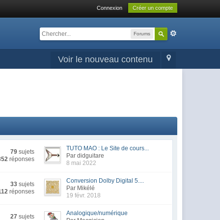
Connexion
Créer un compte
Forums
Voir le nouveau contenu
TUTO MAO : Le Site de cours...
79
sujets
Par didguitare
352
réponses
8 mai 2022
Conversion Dolby Digital 5....
33
sujets
Par Mikélé
112
réponses
19 févr. 2018
Analogique/numérique
27
sujets