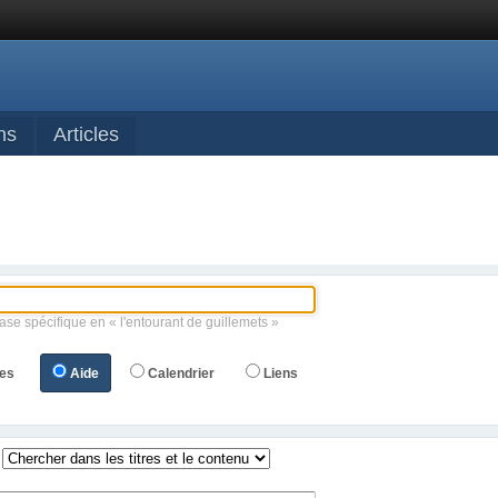
ns
Articles
ase spécifique en « l'entourant de guillemets »
es
Aide
Calendrier
Liens