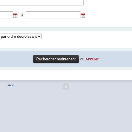
à
ou
Annuler
Aide