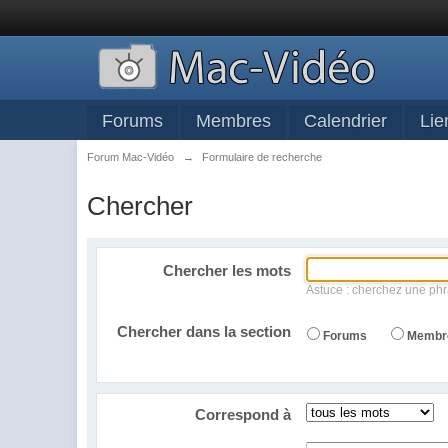
Forums
Membres
Calendrier
Lie
Forum Mac-Vidéo
→
Formulaire de recherche
Chercher
Chercher les mots
Astuce : cherchez une phr
Chercher dans la section
Forums
Membr
Correspond à