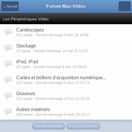
Forum Mac-Vidéo
← Accueil
Les Périphériques Vidéo
Caméscopes
431 sujets · Dernier message 5 févr. 26 16:48
Stockage
23 sujets · Dernier message 15 mai 20 11:03
iPod, iPad
29 sujets · Dernier message 8 nov. 16 09:40
Cartes et boîtiers d'acquisition numérique...
237 sujets · Dernier message 6 janv. 25 07:13
Graveurs
311 sujets · Dernier message 24 oct. 12 10:26
Autres matériels
283 sujets · Dernier message 9 sept. 20 10:17
Version complète
Français (France)