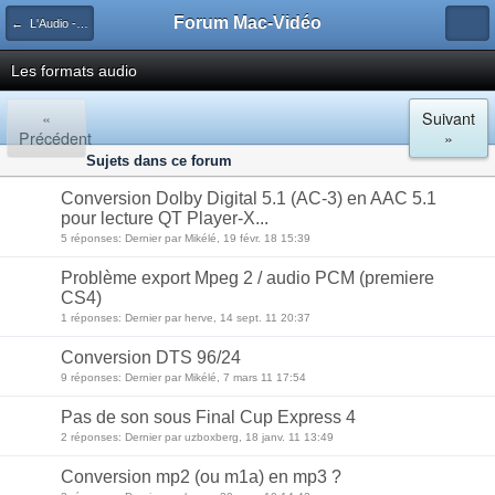
Forum Mac-Vidéo
← L'Audio - Uniquement en rapport avec la vidéo.
Les formats audio
«
Suivant
Précédent
»
Sujets dans ce forum
Conversion Dolby Digital 5.1 (AC-3) en AAC 5.1
pour lecture QT Player-X...
5 réponses: Dernier par Mikélé, 19 févr. 18 15:39
Problème export Mpeg 2 / audio PCM (premiere
CS4)
1 réponses: Dernier par herve, 14 sept. 11 20:37
Conversion DTS 96/24
9 réponses: Dernier par Mikélé, 7 mars 11 17:54
Pas de son sous Final Cup Express 4
2 réponses: Dernier par uzboxberg, 18 janv. 11 13:49
Conversion mp2 (ou m1a) en mp3 ?