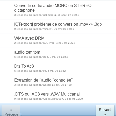
Convertir sortie audio MONO en STEREO
dictaphone
3 réponses: Dernier par uzboxberg, 18 sept. 07 08:41
[QTexport] probleme de conversion .mov -> .3gp
0 réponses: Dernier par Vincent, 26 avril 07 15:41
WMA avec DRM
2 réponses: Dernier par MJL-Prod, 4 nov. 06 22:22
audio tom tom
6 réponses: Dernier par js95, 8 mai 06 14:44
Dts To Ac3
6 réponses: Dernier par lfa, 5 mai 06 14:42
Extraction de l'audio "controlée"
3 réponses: Dernier par adesir, 14 oct. 05 17:30
.DTS ou .AC3 vers .WAV Multicanal
9 réponses: Dernier par Gregouille69007, 3 oct. 05 11:20
«
Suivant
Précédent
»