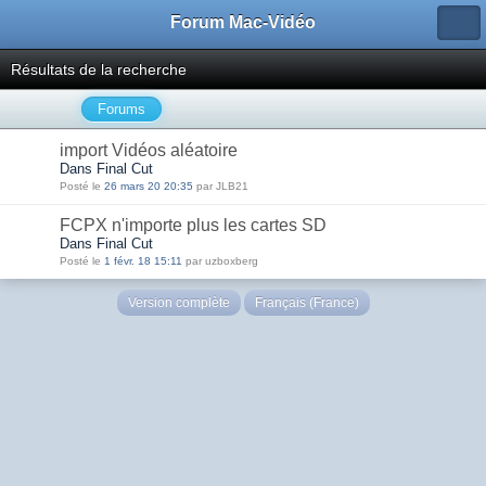
Forum Mac-Vidéo
Résultats de la recherche
Forums
import Vidéos aléatoire
Dans Final Cut
Posté le
26 mars 20 20:35
par JLB21
FCPX n'importe plus les cartes SD
Dans Final Cut
Posté le
1 févr. 18 15:11
par uzboxberg
Version complète
Français (France)