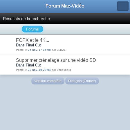
Forum Mac-Vidéo
Résultats de la recherche
Forums
FCPX et le 4K...
Dans Final Cut
Posté le
26 nov. 17 16:08
par JLB21
Supprimer crénelage sur une vidéo SD
Dans Final Cut
Posté le
23 nov. 16 23:54
par uzboxberg
Version complète
Français (France)