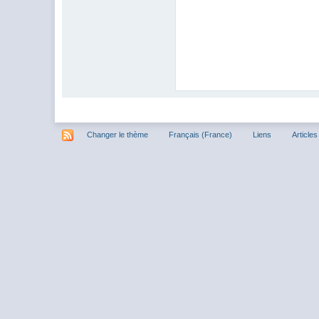
Changer le thème
Français (France)
Liens
Articles