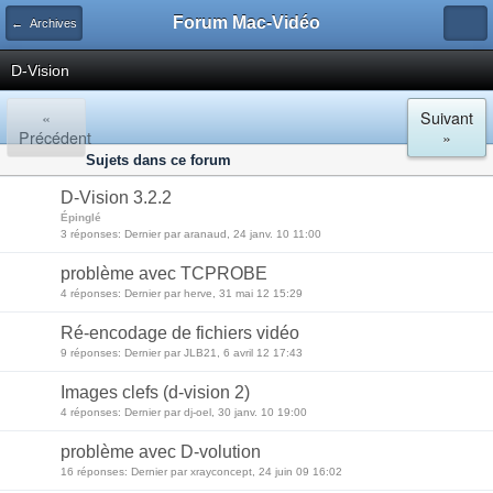
Forum Mac-Vidéo
← Archives
D-Vision
«
Suivant
Précédent
»
Sujets dans ce forum
D-Vision 3.2.2
Épinglé
3 réponses: Dernier par aranaud, 24 janv. 10 11:00
problème avec TCPROBE
4 réponses: Dernier par herve, 31 mai 12 15:29
Ré-encodage de fichiers vidéo
9 réponses: Dernier par JLB21, 6 avril 12 17:43
Images clefs (d-vision 2)
4 réponses: Dernier par dj-oel, 30 janv. 10 19:00
problème avec D-volution
16 réponses: Dernier par xrayconcept, 24 juin 09 16:02