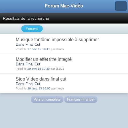
Forum Mac-Vidéo
Résultats de la recherche
Forums
Musique fantôme impossible à supprimer
Dans Final Cut
Posté le
17 nov. 19 19:41
par shadx
Modifier un effet titre integré
Dans Final Cut
Posté le
29 avril 15 19:39
par JLB21
Stop Video dans final cut
Dans Final Cut
Posté le
26 janv. 15 19:05
par herve
Version complète
Français (France)