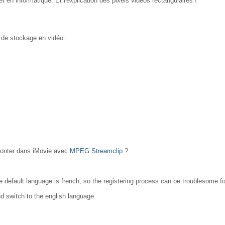
t en informatique. Et l'explication des pixels vidéos rectangulaires !
 de stockage en vidéo.
monter dans iMovie avec
MPEG Streamclip
?
the default language is french, so the registering process can be troublesome
nd switch to the english language.