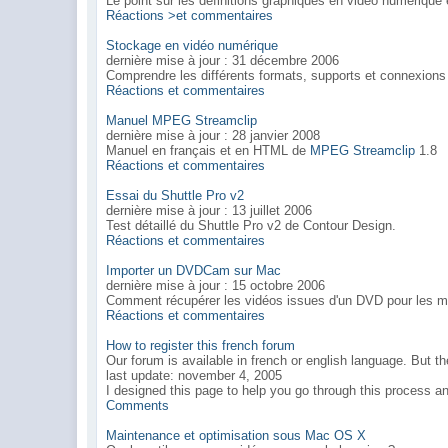
Le point sur les définitions graphiques en vidéo numérique e
Réactions >et commentaires
Stockage en vidéo numérique
dernière mise à jour : 31 décembre 2006
Comprendre les différents formats, supports et connexions
Réactions et commentaires
Manuel MPEG Streamclip
dernière mise à jour : 28 janvier 2008
Manuel en français et en HTML de
MPEG Streamclip
1.8
Réactions et commentaires
Essai du Shuttle Pro v2
dernière mise à jour : 13 juillet 2006
Test détaillé du Shuttle Pro v2 de Contour Design.
Réactions et commentaires
Importer un DVDCam sur Mac
dernière mise à jour : 15 octobre 2006
Comment récupérer les vidéos issues d'un DVD pour les 
Réactions et commentaires
How to register this french forum
Our forum is available in french or english language. But 
last update: november 4, 2005
I designed this page to help you go through this process a
Comments
Maintenance et optimisation sous Mac OS X