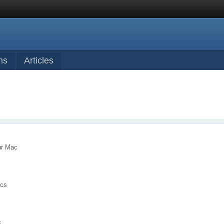
ns
Articles
ur Mac
ecs
c