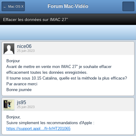
Forum Mac-Vidéo
← Mac OS X
Effacer les données sur IMAC 27”
nice06
25 juin 2023
Bonjour
Avant de mettre en vente mon IMAC 27” je souhaite effacer
efficacement toutes les données enregistrées.
Il tourne sous 10.15 Catalina, quelle est la méthode la plus efficace?
Par avance merci
Bonne journée
js95
25 juin 2023
Bonjour,
Suivre simplement les recommandations d'Apple :
https://support.appl.../fr-fr/HT201065