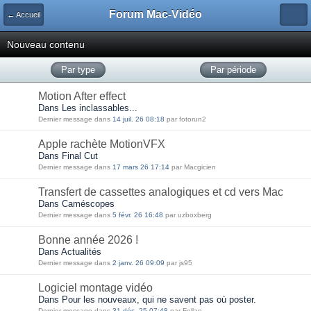
Forum Mac-Vidéo
← Accueil
Nouveau contenu
Par type
Par période
Motion After effect
Dans Les inclassables...
Dernier message dans
14 juil. 26 08:18
par fotorun2
Apple rachète MotionVFX
Dans Final Cut
Dernier message dans
17 mars 26 17:14
par Macgicien
Transfert de cassettes analogiques et cd vers Mac
Dans Caméscopes
Dernier message dans
5 févr. 26 16:48
par uzboxberg
Bonne année 2026 !
Dans Actualités
Dernier message dans
2 janv. 26 09:09
par js95
Logiciel montage vidéo
Dans Pour les nouveaux, qui ne savent pas où poster.
Dernier message dans
31 déc. 25 07:48
par Fellan