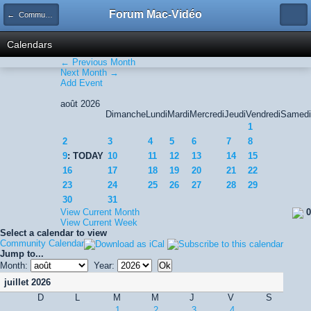
Forum Mac-Vidéo
← Community Calendar
Calendars
← Previous Month
Next Month →
Add Event
août 2026
Dimanche
Lundi
Mardi
Mercredi
Jeudi
Vendredi
Samedi
1
2
3
4
5
6
7
8
9
: TODAY
10
11
12
13
14
15
16
17
18
19
20
21
22
23
24
25
26
27
28
29
30
31
View Current Month
0
View Current Week
Select a calendar to view
Community Calendar
Jump to...
Month:
Year:
juillet 2026
D
L
M
M
J
V
S
1
2
3
4