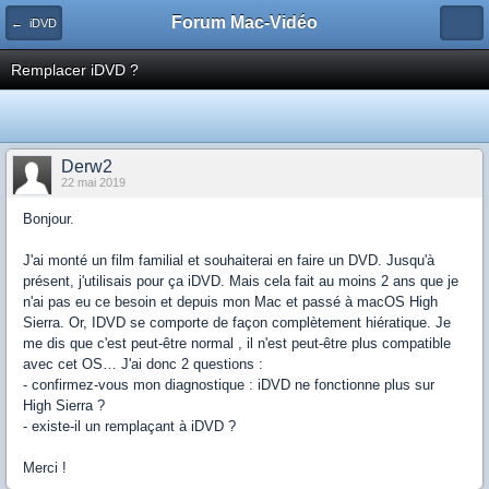
Forum Mac-Vidéo
← iDVD
Remplacer iDVD ?
Derw2
22 mai 2019
Bonjour.
J'ai monté un film familial et souhaiterai en faire un DVD. Jusqu'à
présent, j'utilisais pour ça iDVD. Mais cela fait au moins 2 ans que je
n'ai pas eu ce besoin et depuis mon Mac et passé à macOS High
Sierra. Or, IDVD se comporte de façon complètement hiératique. Je
me dis que c'est peut-être normal , il n'est peut-être plus compatible
avec cet OS… J'ai donc 2 questions :
- confirmez-vous mon diagnostique : iDVD ne fonctionne plus sur
High Sierra ?
- existe-il un remplaçant à iDVD ?
Merci !