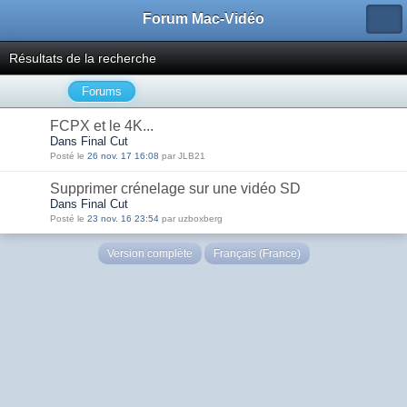
Forum Mac-Vidéo
Résultats de la recherche
Forums
FCPX et le 4K...
Dans Final Cut
Posté le
26 nov. 17 16:08
par JLB21
Supprimer crénelage sur une vidéo SD
Dans Final Cut
Posté le
23 nov. 16 23:54
par uzboxberg
Version complète
Français (France)