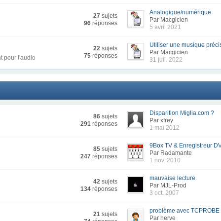
Analogique/numérique
27
sujets
Par Macgicien
96
réponses
5 avril 2021
Utiliser une musique précis
22
sujets
Par Macgicien
75
réponses
t pour l'audio
31 juil. 2022
Disparition Miglia.com ?
86
sujets
Par xfrey
291
réponses
1 mai 2012
9Box TV & Enregistreur D
85
sujets
Par Radamante
247
réponses
1 nov. 2010
mauvaise lecture
42
sujets
Par MJL-Prod
134
réponses
3 oct. 2007
problème avec TCPROBE
21
sujets
Par herve