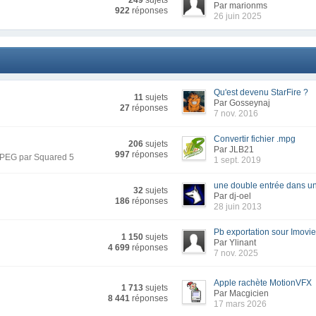
249
sujets
Par marionms
922
réponses
26 juin 2025
Qu'est devenu StarFire ?
11
sujets
Par Gosseynaj
27
réponses
7 nov. 2016
Convertir fichier .mpg
206
sujets
Par JLB21
997
réponses
 MPEG par Squared 5
1 sept. 2019
une double entrée dans un 
32
sujets
Par dj-oel
186
réponses
28 juin 2013
Pb exportation sour Imovi
1 150
sujets
Par Ylinant
4 699
réponses
7 nov. 2025
Apple rachète MotionVFX
1 713
sujets
Par Macgicien
8 441
réponses
17 mars 2026