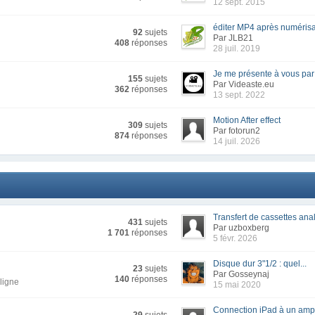
12 sept. 2015
éditer MP4 après numérisat
92
sujets
Par JLB21
408
réponses
28 juil. 2019
Je me présente à vous par l
155
sujets
Par Videaste.eu
362
réponses
13 sept. 2022
Motion After effect
309
sujets
Par fotorun2
874
réponses
14 juil. 2026
Transfert de cassettes anal
431
sujets
Par uzboxberg
1 701
réponses
5 févr. 2026
Disque dur 3"1/2 : quel...
23
sujets
Par Gosseynaj
140
réponses
ligne
15 mai 2020
Connection iPad à un ampli