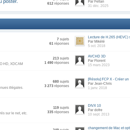
ù poster.
Par Fellan
612
réponses
31 déc. 2025
Lecture de H.265 (HEVC) s
7
sujets
Par Mikélé
61
réponses
5 oct. 2018
AVCHD 3D
213
sujets
Par Florent
1 490
réponses
CPRO HD, XDCAM
15 mars 2023
[Résolu] FCP X - Créer u
680
sujets
Par Jean-Chris
3 273
réponses
nues illégales.
1 janv. 2018
DIVX 10
119
sujets
Par dofre
335
réponses
és sur le net, etc.
10 sept. 2013
changement de Mac et opti