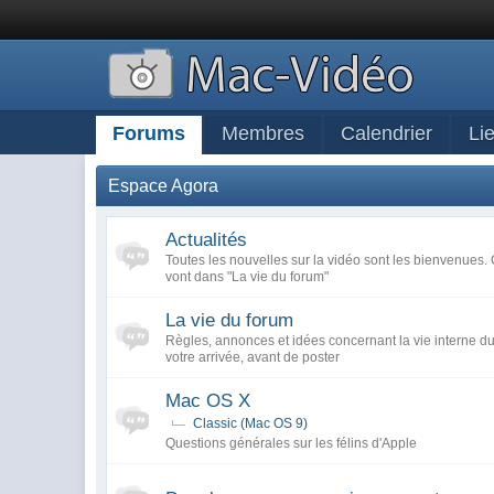
Forums
Membres
Calendrier
Li
Espace Agora
Actualités
Toutes les nouvelles sur la vidéo sont les bienvenues. 
vont dans "La vie du forum"
La vie du forum
Règles, annonces et idées concernant la vie interne du 
votre arrivée, avant de poster
Mac OS X
Classic (Mac OS 9)
Questions générales sur les félins d'Apple