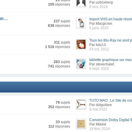
29
sujets
Par uzboxberg
105
réponses
8 nov. 2016
e...
Import VHS en haute résol
237
sujets
Par Macgicien
638
réponses
6 janv. 2025
Tous les Blu-Ray ne sont p
311
sujets
Par tutu13
1 516
réponses
24 oct. 2012
tablette graphique sur mac.
283
sujets
Par stevechalet
741
réponses
9 sept. 2020
TUTO MAO : Le Site de cou
79
sujets
Par didguitare
352
réponses
8 mai 2022
Conversion Dolby Digital 5.
33
sujets
Par Mikélé
112
réponses
19 févr. 2018