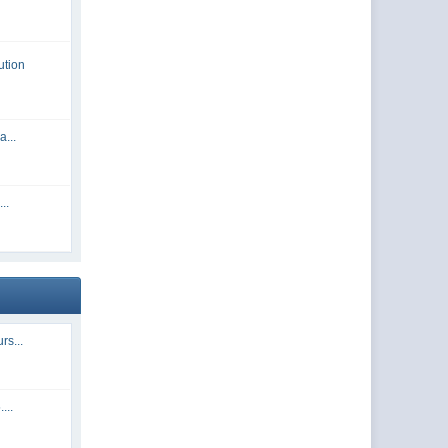
ution
a...
..
rs...
...