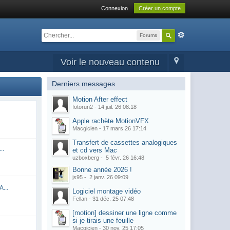
Connexion
Créer un compte
Forums
Voir le nouveau contenu
Derniers messages
Motion After effect
fotorun2 -
14 juil. 26 08:18
Apple rachète MotionVFX
Macgicien -
17 mars 26 17:14
Transfert de cassettes analogiques
..
et cd vers Mac
uzboxberg -
5 févr. 26 16:48
Bonne année 2026 !
js95 -
2 janv. 26 09:09
A...
Logiciel montage vidéo
Fellan -
31 déc. 25 07:48
[motion] dessiner une ligne comme
si je tirais une feuille
Macgicien -
30 nov. 25 17:05