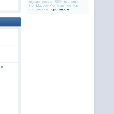
réglage
rushes
SSD
evenement
HD
MacbookPro
transition
fcp
compression
fcpx
imovie
p...
e