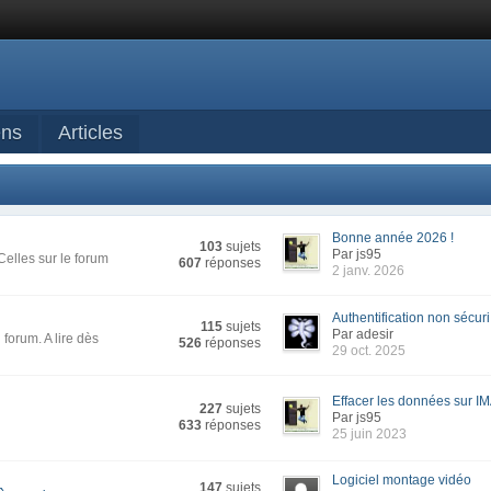
ens
Articles
Bonne année 2026 !
103
sujets
Par js95
Celles sur le forum
607
réponses
2 janv. 2026
Authentification non sécuri.
115
sujets
Par adesir
forum. A lire dès
526
réponses
29 oct. 2025
Effacer les données sur IM
227
sujets
Par js95
633
réponses
25 juin 2023
Logiciel montage vidéo
147
sujets