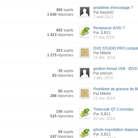
problème d'encodage ?
360
sujets
Par bayard1
1 640
réponses
7 avril 2013
Remplacer iDVD ?
402
sujets
Par JLB21
1 423
réponses
27 mai 2019
DVD STUDIO PRO compatib
353
sujets
Par Mikélé
1 275
réponses
15 déc. 2016
gestion format 16/9 - IDVD.
35
sujets
Par jmiruch
83
réponses
2 déc. 2010
Problème de gravure de 
85
sujets
Par Mikélé
288
réponses
21 nov. 2016
Timecode QT Corrompu
156
sujets
Par JLB21
525
réponses
20 nov. 2016
iphoto exportation diapora
59
sujets
Par JLB21
247
réponses