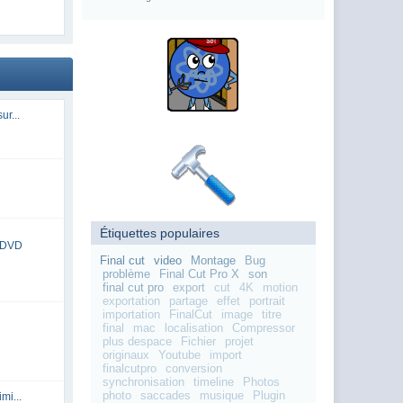
ur...
Étiquettes populaires
n DVD
Final cut
video
Montage
Bug
problème
Final Cut Pro X
son
final cut pro
export
cut
4K
motion
exportation
partage
effet
portrait
importation
FinalCut
image
titre
final
mac
localisation
Compressor
plus despace
Fichier
projet
originaux
Youtube
import
finalcutpro
conversion
synchronisation
timeline
Photos
photo
saccades
musique
Plugin
mi...