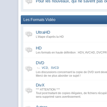
Pour les nouveaux, qui ne savent pas o
Les Formats Vidéo
UltraHD
L'étape d'après la HD
HD
Les formats en haute définition : HDV, AVCHD, DV
DVD
VCD
,
SVCD
Les discussions concernant la copie de DVD sont deve
Merci de ne plus aborder ce sujet !
DivX
*** ATTENTION ***
Tout post traitant de copies illégales, de fichiers récupér
sera supprimé sans avertissement.