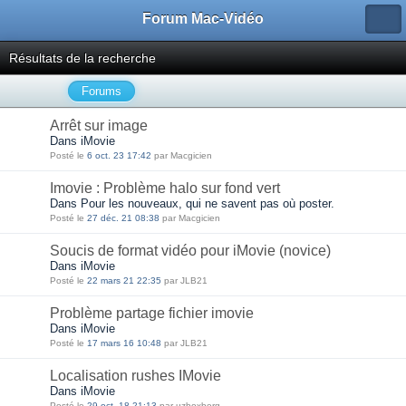
Forum Mac-Vidéo
Résultats de la recherche
Forums
Arrêt sur image
Dans iMovie
Posté le
6 oct. 23 17:42
par Macgicien
Imovie : Problème halo sur fond vert
Dans Pour les nouveaux, qui ne savent pas où poster.
Posté le
27 déc. 21 08:38
par Macgicien
Soucis de format vidéo pour iMovie (novice)
Dans iMovie
Posté le
22 mars 21 22:35
par JLB21
Problème partage fichier imovie
Dans iMovie
Posté le
17 mars 16 10:48
par JLB21
Localisation rushes IMovie
Dans iMovie
Posté le
29 oct. 18 21:13
par uzboxberg