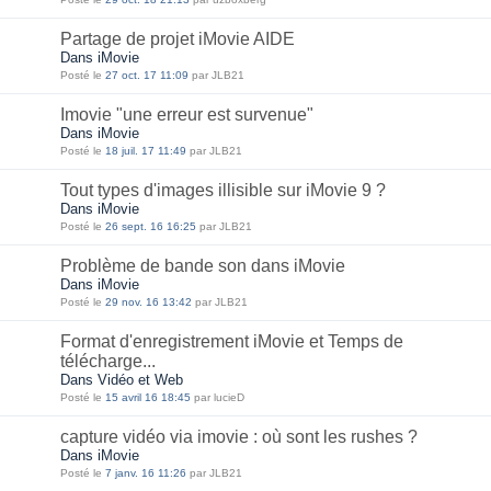
Partage de projet iMovie AIDE
Dans iMovie
Posté le
27 oct. 17 11:09
par JLB21
Imovie "une erreur est survenue"
Dans iMovie
Posté le
18 juil. 17 11:49
par JLB21
Tout types d'images illisible sur iMovie 9 ?
Dans iMovie
Posté le
26 sept. 16 16:25
par JLB21
Problème de bande son dans iMovie
Dans iMovie
Posté le
29 nov. 16 13:42
par JLB21
Format d'enregistrement iMovie et Temps de
télécharge...
Dans Vidéo et Web
Posté le
15 avril 16 18:45
par lucieD
capture vidéo via imovie : où sont les rushes ?
Dans iMovie
Posté le
7 janv. 16 11:26
par JLB21