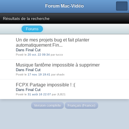
Forum Mac-Vidéo
Résultats de la recherche
Forums
Un de mes projets bug et fait planter
automatiquement Fin...
Dans Final Cut
Posté le
20 oct. 22 09:34
par tucco
Musique fantôme impossible à supprimer
Dans Final Cut
Posté le
17 nov. 19 19:41
par shadx
FCPX Partage impossible ! :(
Dans Final Cut
Posté le
31 août 16 22:07
par JLB21
Version complète
Français (France)