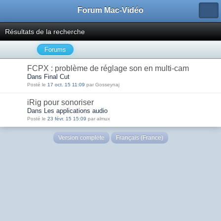
Forum Mac-Vidéo
Résultats de la recherche
Forums
FCPX : problème de réglage son en multi-cam
Dans Final Cut
Posté le
17 oct. 15 11:09
par Gosseynaj
iRig pour sonoriser
Dans Les applications audio
Posté le
23 févr. 15 15:09
par almux
Version complète
Français (France)