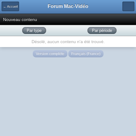
Forum Mac-Vidéo
← Accueil
Nouveau contenu
Par type
Par période
Désolé, aucun contenu n'a été trouvé.
Version complète
Français (France)