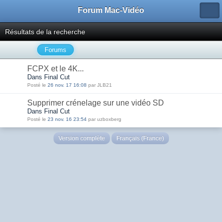
Forum Mac-Vidéo
Résultats de la recherche
Forums
FCPX et le 4K...
Dans Final Cut
Posté le
26 nov. 17 16:08
par JLB21
Supprimer crénelage sur une vidéo SD
Dans Final Cut
Posté le
23 nov. 16 23:54
par uzboxberg
Version complète
Français (France)