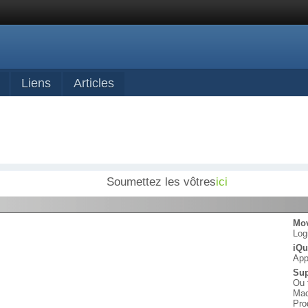
Liens
Articles
Soumettez les vôtres
ici
Mov
Log
iQu
App
Sup
Ou 
Mac
Pro