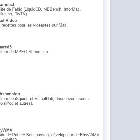
connect
site de Fabio (LiquidCD, MBBench, InforMac,
Illusion, DivTV).
et Video
 recettes pour les vidéastes sur Mac.
uared5
diteur de MPEG Streamclip.
hspansion
diteur de iSquint et VisualHub, lesconvertisseurs
éo (iPod et autres).
syWMV
site de Patrice Bensoussan, développeur de EasyWMV
 EasyWMA