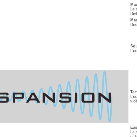
Ma
Le 
Div
Mac
Des
Sq
L'é
Tec
L'é
vid
Ea
Le 
et