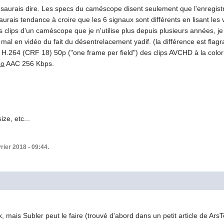
 saurais dire. Les specs du caméscope disent seulement que l'enregistr
'aurais tendance à croire que les 6 signaux sont différents en lisant l
 clips d'un caméscope que je n'utilise plus depuis plusieurs années, j
al en vidéo du fait du désentrelacement yadif. (la différence est flag
 H.264 (CRF 18) 50p ("one frame per field") des clips AVCHD à la colorimé
éo
AAC 256 Kbps.
ize, etc...
vrier 2018 - 09:44.
, mais Subler peut le faire (trouvé d'abord dans un petit article de ArsTe