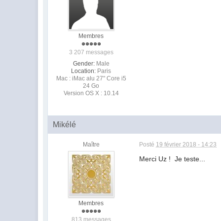
Membres
3 207 messages
Gender:
Male
Location:
Paris
Mac : iMac alu 27" Core i5
24 Go
Version OS X : 10.14
Mikélé
Maître
Posté
19 février 2018 - 14:23
Merci Uz ! Je teste...
Membres
813 messages