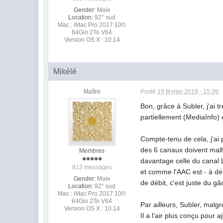
Gender:
Male
Location:
92° sud
Mac : iMac Pro 2017 10©
64Gio 2To V64
Version OS X : 10.14
Mikélé
Maître
Posté
19 février 2018 - 15:39
Bon, grâce à Subler, j'ai
partiellement (MediaInfo) 
Compte-tenu de cela, j'ai
des 6 canaux doivent malhe
Membres
davantage celle du canal 
813 messages
et comme l'AAC est - à débi
Gender:
Male
de débit, c'est juste du g
Location:
92° sud
Mac : iMac Pro 2017 10©
64Gio 2To V64
Par ailleurs, Subler, malg
Version OS X : 10.14
Il a l'air plus conçu pour