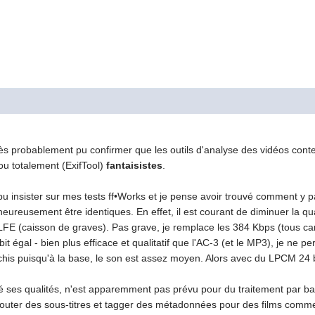
 très probablement pu confirmer que les outils d'analyse des vidéos co
ou totalement (ExifTool)
fantaisistes
.
 pu insister sur mes tests ff•Works et je pense avoir trouvé comment y
ureusement être identiques. En effet, il est courant de diminuer la qu
LFE (caisson de graves). Pas grave, je remplace les 384 Kbps (tous 
t égal - bien plus efficace et qualitatif que l'AC-3 (et le MP3), je ne p
âchis puisqu'à la base, le son est assez moyen. Alors avec du LPCM 24 bi
ré ses qualités, n'est apparemment pas prévu pour du traitement par bat
 ajouter des sous-titres et tagger des métadonnées pour des films comm