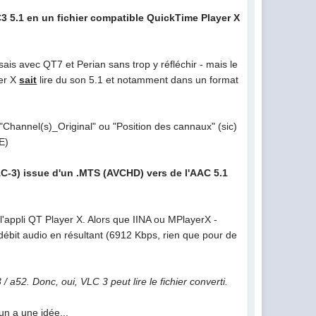
3 5.1 en un fichier compatible QuickTime Player X
sais avec QT7 et Perian sans trop y réfléchir - mais le
yer X
sait
lire du son 5.1 et notamment dans un format
Channel(s)_Original" ou "Position des cannaux" (sic)
E)
AC-3) issue d'un .MTS (AVCHD) vers de l'AAC 5.1
'appli QT Player X. Alors que IINA ou MPlayerX -
débit audio en résultant (6912 Kbps, rien que pour de
/ a52. Donc, oui, VLC 3 peut lire le fichier converti.
un a une idée...