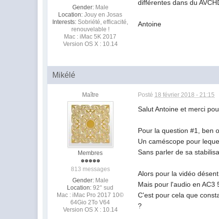
différentes dans du AVCHD,
Gender:
Male
Location:
Jouy en Josas
Interests:
Sobriété, efficacité,
Antoine
renouvelable !
Mac : iMac 5K 2017
Version OS X : 10.14
Mikélé
Maître
Posté
18 février 2018 - 21:15
Salut Antoine et merci pou
Pour la question #1, ben 
Un caméscope pour lequel
Sans parler de sa stabilisa
Membres
813 messages
Alors pour la vidéo désent
Gender:
Male
Mais pour l'audio en AC3 5.
Location:
92° sud
C'est pour cela que consta
Mac : iMac Pro 2017 10©
64Gio 2To V64
?
Version OS X : 10.14