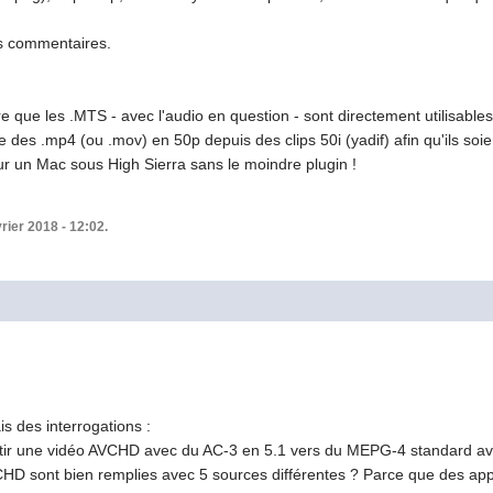
s commentaires.
e que les .MTS - avec l'audio en question - sont directement utilisables
es .mp4 (ou .mov) en 50p depuis des clips 50i (yadif) afin qu'ils soien
r un Mac sous High Sierra sans le moindre plugin !
vrier 2018 - 12:02.
is des interrogations :
ertir une vidéo AVCHD avec du AC-3 en 5.1 vers du MEPG-4 standard ave
VCHD sont bien remplies avec 5 sources différentes ? Parce que des appa