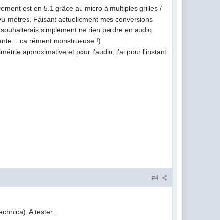
ement est en 5.1 grâce au micro à multiples grilles /
es vu-mètres. Faisant actuellement mes conversions
e souhaiterais
simplement ne rien perdre en audio
rante... carrément monstrueuse !)
trie approximative et pour l'audio, j'ai pour l'instant
#4
chnica). A tester...