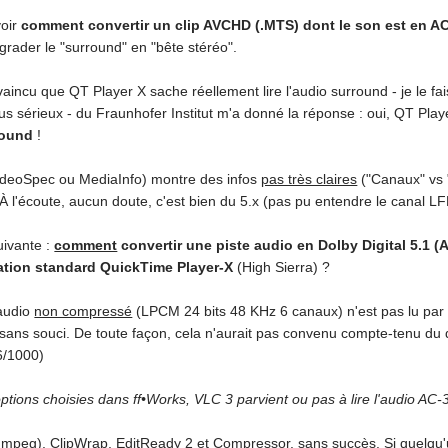
voir
comment convertir un clip AVCHD (.MTS) dont le son est en AC
égrader le "surround" en "bête stéréo".
vaincu que QT Player X sache réellement lire l'audio surround - je le fai
lus sérieux - du Fraunhofer Institut m'a donné la réponse : oui, QT Pla
round
!
ideoSpec ou MediaInfo) montre des infos
pas très claires
("Canaux" vs "
À l'écoute, aucun doute, c'est bien du 5.x (pas pu entendre le canal LF
uivante :
comment
convertir une piste audio en Dolby Digital 5.1 (
cation standard QuickTime Player-X
(High Sierra) ?
'audio
non compressé
(LPCM 24 bits 48 KHz 6 canaux) n'est pas lu par l
t sans souci. De toute façon, cela n'aurait pas convenu compte-tenu du 
6/1000)
options choisies dans ff•Works, VLC 3 parvient ou pas à lire l'audio AC-3 
FFmpeg), ClipWrap, EditReady 2 et Compressor, sans succès. Si quelqu'