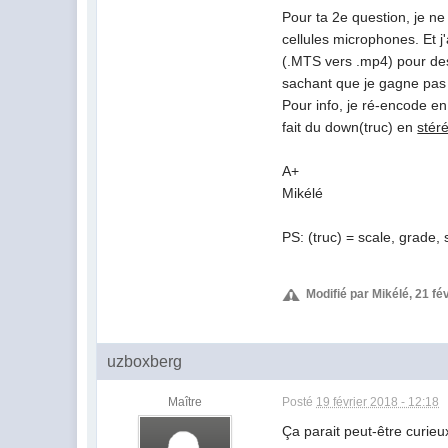
Pour ta 2e question, je ne
cellules microphones. Et j
(.MTS vers .mp4) pour des
sachant que je gagne pas m
Pour info, je ré-encode en
fait du down(truc) en
stér
A+
Mikélé
PS: (truc) = scale, grade, s
Modifié par Mikélé, 21 fé
uzboxberg
Maître
Posté
19 février 2018 - 12:18
Ça parait peut-être curieux