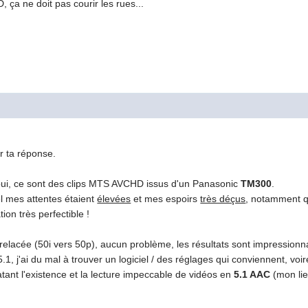
 ça ne doit pas courir les rues...
r ta réponse.
oui, ce sont des clips MTS AVCHD issus d'un Panasonic
TM300
.
 mes attentes étaient
élevées
et mes espoirs
très déçus
, notamment qu
tion très perfectible !
relacée (50i vers 50p), aucun problème, les résultats sont impressionn
1, j'ai du mal à trouver un logiciel / des réglages qui conviennent, voire
tant l'existence et la lecture impeccable de vidéos en
5.1 AAC
(mon lie