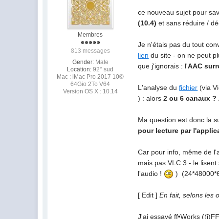
ce nouveau sujet pour sa
(10.4)
et sans réduire / d
Membres
Je n'étais pas du tout con
813 messages
lien
du site - on ne peut p
Gender:
Male
que j'ignorais : l'
AAC sur
Location:
92° sud
Mac : iMac Pro 2017 10©
64Gio 2To V64
L'analyse du
fichier
(via V
Version OS X : 10.14
) : alors
2 ou 6 canaux ?
Ma question est donc la s
pour lecture par l'appli
Car pour info, même de l
mais pas VLC 3 - le lisen
l'audio !
) (24*48000*
[ Edit ]
En fait, selons les 
J'ai essayé ff•Works ((i)