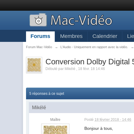
Forums
Membres
Calendrier
Li
Forum Mac-Vidéo
→
L'Audio - Uniquement en rapport avec la vidéo.
Conversion Dolby Digital 
Débuté par
Mikélé
,
18 févr. 18 14:46
5 réponses à ce sujet
Mikélé
Maître
Posté
18 février 2018 - 14:46
Bonjour à tous,