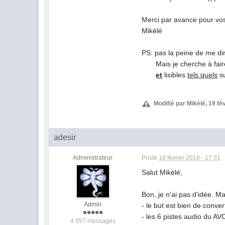
Merci par avance pour vo
Mikélé
PS: pas la peine de me dir
Mais je cherche à faire d
et
lisibles
tels quels
su
Modifié par Mikélé, 19 fé
adesir
Administrateur
Posté
18 février 2018 - 17:31
Salut Mikélé,
Bon, je n'ai pas d'idée. Ma
Admin
- le but est bien de conv
- les 6 pistes audio du A
4 357 messages