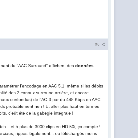
#6
ntenant du "AAC Surround" affichent des
données
 paramétrer l'encodage en AAC 5.1, même si les débits
alité des 2 canaux surround arrière, et encore
canaux confondus) de l'AC-3 par du 448 Kbps en AAC
erds probablement rien ! Et aller plus haut en termes
ts, c'eût été de la gabegie intégrale !
ch... et à plus de 3000 clips en HD 50i, ça compte !
erciaux, rippés légalement... ou téléchargés moins