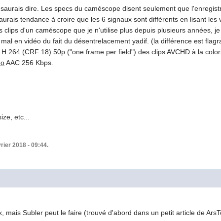
 saurais dire. Les specs du caméscope disent seulement que l'enregistr
'aurais tendance à croire que les 6 signaux sont différents en lisant l
 clips d'un caméscope que je n'utilise plus depuis plusieurs années, j
al en vidéo du fait du désentrelacement yadif. (la différence est flag
 H.264 (CRF 18) 50p ("one frame per field") des clips AVCHD à la colorimé
éo
AAC 256 Kbps.
ize, etc...
vrier 2018 - 09:44.
, mais Subler peut le faire (trouvé d'abord dans un petit article de ArsTe