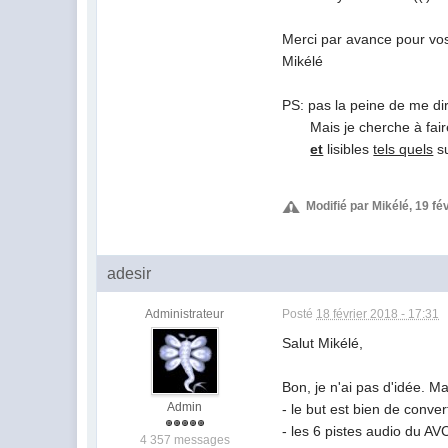
Merci par avance pour vo
Mikélé
PS: pas la peine de me dir
Mais je cherche à faire d
et
lisibles
tels quels
su
Modifié par Mikélé, 19 fé
adesir
Administrateur
Posté
18 février 2018 - 17:31
Salut Mikélé,
Bon, je n'ai pas d'idée. Ma
Admin
- le but est bien de conv
- les 6 pistes audio du A
4 357 messages