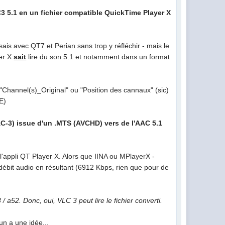
3 5.1 en un fichier compatible QuickTime Player X
sais avec QT7 et Perian sans trop y réfléchir - mais le
yer X
sait
lire du son 5.1 et notamment dans un format
Channel(s)_Original" ou "Position des cannaux" (sic)
E)
AC-3) issue d'un .MTS (AVCHD) vers de l'AAC 5.1
'appli QT Player X. Alors que IINA ou MPlayerX -
débit audio en résultant (6912 Kbps, rien que pour de
/ a52. Donc, oui, VLC 3 peut lire le fichier converti.
un a une idée...