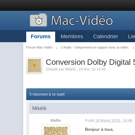
Forums
Membres
Calendrier
Li
Forum Mac-Vidéo
→
L'Audio - Uniquement en rapport avec la vidéo.
Conversion Dolby Digital 
Débuté par
Mikélé
,
18 févr. 18 14:46
5 réponses à ce sujet
Mikélé
Maître
Posté
18 février 2018 - 14:46
Bonjour à tous,