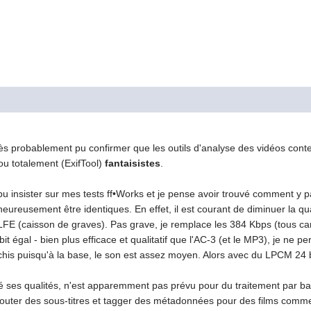
 très probablement pu confirmer que les outils d'analyse des vidéos co
ou totalement (ExifTool)
fantaisistes
.
 pu insister sur mes tests ff•Works et je pense avoir trouvé comment y
ureusement être identiques. En effet, il est courant de diminuer la qu
LFE (caisson de graves). Pas grave, je remplace les 384 Kbps (tous 
t égal - bien plus efficace et qualitatif que l'AC-3 (et le MP3), je ne p
âchis puisqu'à la base, le son est assez moyen. Alors avec du LPCM 24 bi
ré ses qualités, n'est apparemment pas prévu pour du traitement par bat
 ajouter des sous-titres et tagger des métadonnées pour des films comm