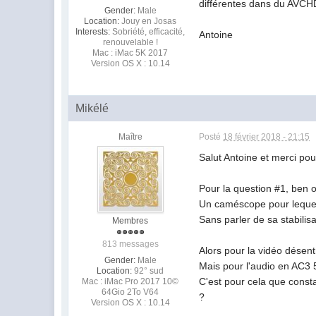
différentes dans du AVCHD,
Gender:
Male
Location:
Jouy en Josas
Interests:
Sobriété, efficacité,
Antoine
renouvelable !
Mac : iMac 5K 2017
Version OS X : 10.14
Mikélé
Maître
Posté
18 février 2018 - 21:15
Salut Antoine et merci pou
Pour la question #1, ben 
Un caméscope pour lequel
Sans parler de sa stabilisa
Membres
813 messages
Alors pour la vidéo désent
Gender:
Male
Mais pour l'audio en AC3 5.
Location:
92° sud
C'est pour cela que consta
Mac : iMac Pro 2017 10©
64Gio 2To V64
?
Version OS X : 10.14