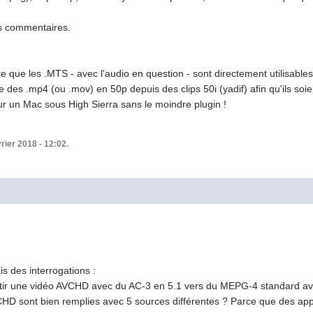
s commentaires.
e que les .MTS - avec l'audio en question - sont directement utilisables
es .mp4 (ou .mov) en 50p depuis des clips 50i (yadif) afin qu'ils soien
r un Mac sous High Sierra sans le moindre plugin !
vrier 2018 - 12:02.
is des interrogations :
ertir une vidéo AVCHD avec du AC-3 en 5.1 vers du MEPG-4 standard ave
VCHD sont bien remplies avec 5 sources différentes ? Parce que des appa