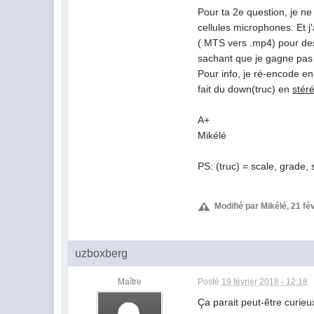
Pour ta 2e question, je ne
cellules microphones. Et j
(.MTS vers .mp4) pour des
sachant que je gagne pas m
Pour info, je ré-encode en
fait du down(truc) en
stér
A+
Mikélé
PS: (truc) = scale, grade, s
Modifié par Mikélé, 21 fé
uzboxberg
Maître
Posté
19 février 2018 - 12:18
Ça parait peut-être curieux