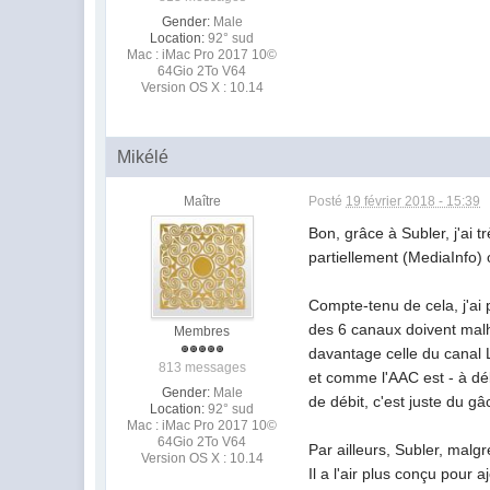
Gender:
Male
Location:
92° sud
Mac : iMac Pro 2017 10©
64Gio 2To V64
Version OS X : 10.14
Mikélé
Maître
Posté
19 février 2018 - 15:39
Bon, grâce à Subler, j'ai
partiellement (MediaInfo) 
Compte-tenu de cela, j'ai
des 6 canaux doivent malhe
Membres
davantage celle du canal 
813 messages
et comme l'AAC est - à débi
Gender:
Male
de débit, c'est juste du g
Location:
92° sud
Mac : iMac Pro 2017 10©
64Gio 2To V64
Par ailleurs, Subler, malg
Version OS X : 10.14
Il a l'air plus conçu pour