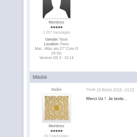
Membres
3 207 messages
Gender:
Male
Location:
Paris
Mac : iMac alu 27" Core i5
24 Go
Version OS X : 10.14
Mikélé
Maître
Posté
19 février 2018 - 14:23
Merci Uz ! Je teste...
Membres
813 messages