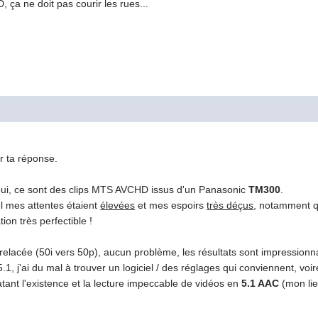
 ça ne doit pas courir les rues...
r ta réponse.
oui, ce sont des clips MTS AVCHD issus d'un Panasonic
TM300
.
 mes attentes étaient
élevées
et mes espoirs
très déçus
, notamment qu
tion très perfectible !
relacée (50i vers 50p), aucun problème, les résultats sont impressionn
1, j'ai du mal à trouver un logiciel / des réglages qui conviennent, voire
tant l'existence et la lecture impeccable de vidéos en
5.1 AAC
(mon lie