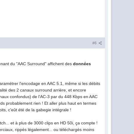
#6
ntenant du "AAC Surround" affichent des
données
 paramétrer l'encodage en AAC 5.1, même si les débits
alité des 2 canaux surround arrière, et encore
canaux confondus) de l'AC-3 par du 448 Kbps en AAC
erds probablement rien ! Et aller plus haut en termes
ts, c'eût été de la gabegie intégrale !
ch... et à plus de 3000 clips en HD 50i, ça compte !
erciaux, rippés légalement... ou téléchargés moins