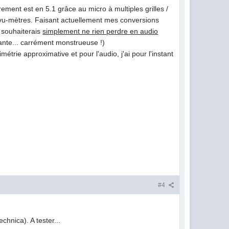
ement est en 5.1 grâce au micro à multiples grilles /
es vu-mètres. Faisant actuellement mes conversions
e souhaiterais
simplement ne rien perdre en audio
rante... carrément monstrueuse !)
trie approximative et pour l'audio, j'ai pour l'instant
#4
chnica). A tester...