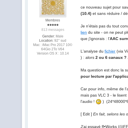
ce nouveau sujet pour sa
(10.4)
et sans réduire / d
Membres
Je n'étais pas du tout con
813 messages
lien
du site - on ne peut p
Gender:
Male
que j'ignorais : l'
AAC sur
Location:
92° sud
Mac : iMac Pro 2017 10©
64Gio 2To V64
L'analyse du
fichier
(via V
Version OS X : 10.14
) : alors
2 ou 6 canaux ?
Ma question est donc la s
pour lecture par l'appli
Car pour info, même de l
mais pas VLC 3 - le lisen
l'audio !
) (24*48000*
[ Edit ]
En fait, selons les 
J'ai essayé ff•Works ((i)