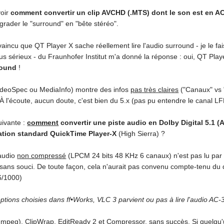
voir
comment convertir un clip AVCHD (.MTS) dont le son est en AC
égrader le "surround" en "bête stéréo".
vaincu que QT Player X sache réellement lire l'audio surround - je le fai
lus sérieux - du Fraunhofer Institut m'a donné la réponse : oui, QT Pla
round
!
ideoSpec ou MediaInfo) montre des infos
pas très claires
("Canaux" vs "
À l'écoute, aucun doute, c'est bien du 5.x (pas pu entendre le canal LF
uivante :
comment
convertir une piste audio en Dolby Digital 5.1 (
cation standard QuickTime Player-X
(High Sierra) ?
'audio
non compressé
(LPCM 24 bits 48 KHz 6 canaux) n'est pas lu par l
t sans souci. De toute façon, cela n'aurait pas convenu compte-tenu du 
6/1000)
options choisies dans ff•Works, VLC 3 parvient ou pas à lire l'audio AC-3 
FFmpeg), ClipWrap, EditReady 2 et Compressor, sans succès. Si quelqu'