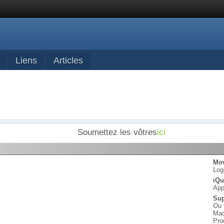
Liens
Articles
Soumettez les vôtres
ici
Mov
Log
iQu
App
Sup
Ou 
Mac
Pro