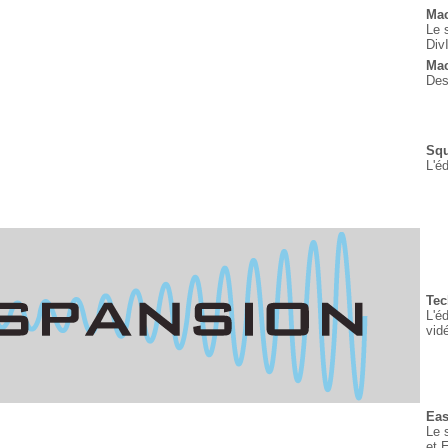
Ma
Le 
Div
Mac
Des
Sq
L'é
Tec
L'é
vid
Ea
Le 
et