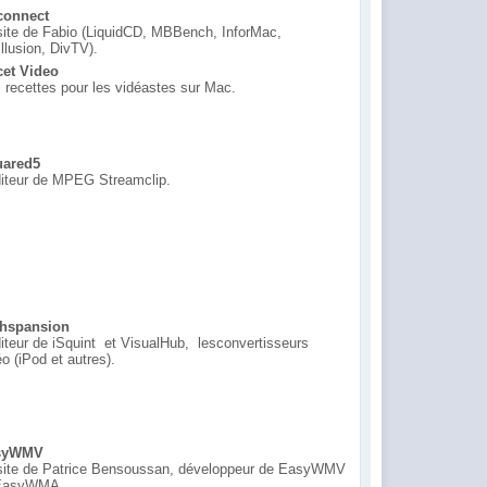
connect
site de Fabio (LiquidCD, MBBench, InforMac,
Illusion, DivTV).
et Video
 recettes pour les vidéastes sur Mac.
uared5
diteur de MPEG Streamclip.
hspansion
diteur de iSquint et VisualHub, lesconvertisseurs
éo (iPod et autres).
syWMV
site de Patrice Bensoussan, développeur de EasyWMV
 EasyWMA