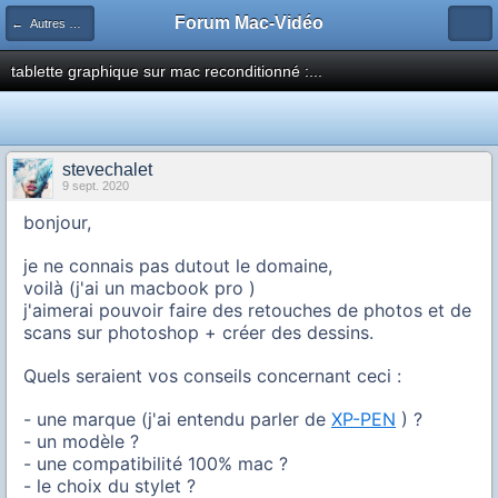
Forum Mac-Vidéo
← Autres matériels
tablette graphique sur mac reconditionné :...
stevechalet
9 sept. 2020
bonjour,
je ne connais pas dutout le domaine,
voilà (j'ai un macbook pro )
j'aimerai pouvoir faire des retouches de photos et de
scans sur photoshop + créer des dessins.
Quels seraient vos conseils concernant ceci :
- une marque (j'ai entendu parler de
XP-PEN
) ?
- un modèle ?
- une compatibilité 100% mac ?
- le choix du stylet ?