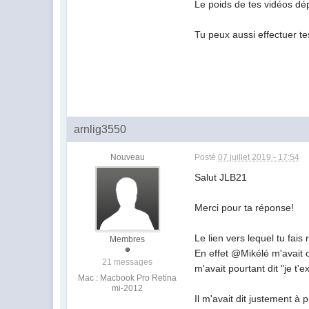
Le poids de tes vidéos dé
Tu peux aussi effectuer 
arnlig3550
Nouveau
Posté
07 juillet 2019 - 17:54
Salut JLB21
Merci pour ta réponse!
Le lien vers lequel tu fa
Membres
En effet @Mikélé m'avait o
21 messages
m'avait pourtant dit "
je t'e
Mac : Macbook Pro Retina
mi-2012
Il m'avait dit justement à