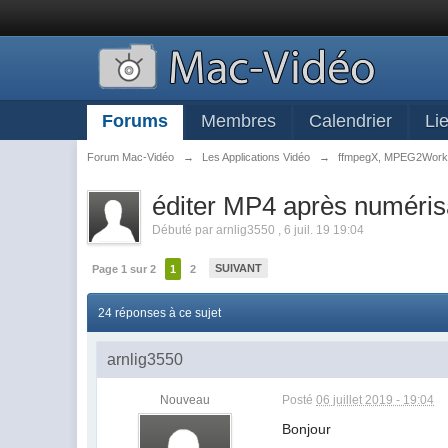
Forums
Membres
Calendrier
Li
Forum Mac-Vidéo
→
Les Applications Vidéo
→
ffmpegX, MPEG2Wor
éditer MP4 après numéri
Débuté par
arnlig3550
,
6 juil. 19 19:04
SUIVANT
Page 1 sur 2
1
2
24 réponses à ce sujet
arnlig3550
Nouveau
Posté
06 juillet 2019 - 19:04
Bonjour