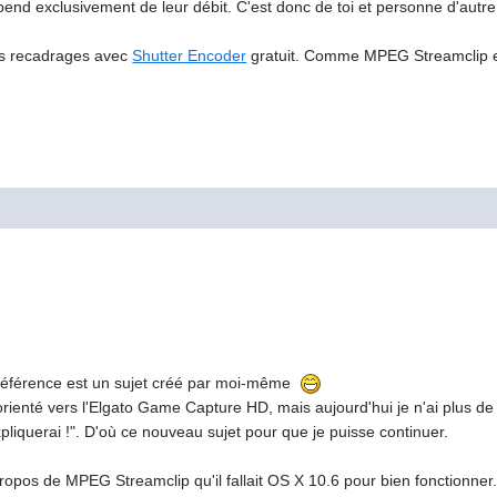
pend exclusivement de leur débit. C'est donc de toi et personne d'aut
tes recadrages avec
Shutter Encoder
gratuit. Comme MPEG Streamclip et f
is référence est un sujet créé par moi-même
rienté vers l'Elgato Game Capture HD, mais aujourd'hui je n'ai plus de 
xpliquerai !
". D'où ce nouveau sujet pour que je puisse continuer.
 propos de
MPEG Streamclip qu'il fallait OS X 10.6 pour bien fonctionner.