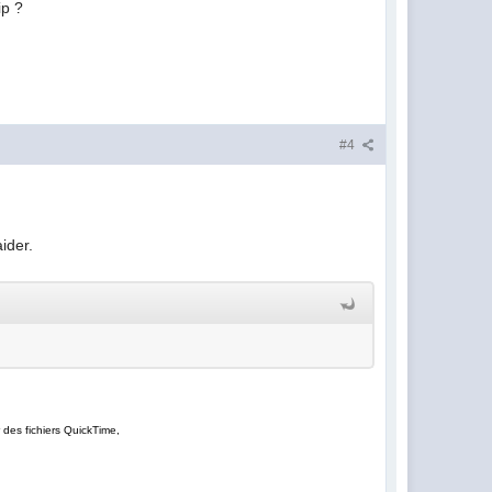
ip
?
#4
ider.
 des fichiers QuickTime,