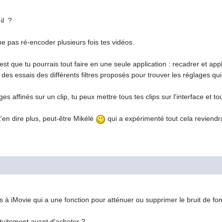
-il ?
e pas ré-encoder plusieurs fois tes vidéos.
st que tu pourrais tout faire en une seule application : recadrer et appl
 des essais des différents filtres proposés pour trouver les réglages qui
es affinés sur un clip, tu peux mettre tous tes clips sur l'interface et tou
t'en dire plus, peut-être Mikélé
qui a expérimenté tout cela reviendra-
 à iMovie qui a une fonction pour atténuer ou supprimer le bruit de fond.
atuitement avant d'acheter ?