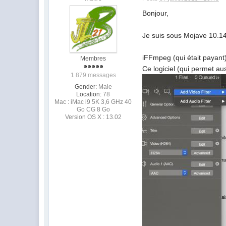
Bonjour,
Je suis sous Mojave 10.1
iFFmpeg (qui était payant
Membres
Ce logiciel (qui permet au
1 879 messages
Gender:
Male
Location:
78
Mac : iMac i9 5K 3,6 GHz 40
Go CG 8 Go
Version OS X : 13.02