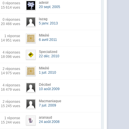
adesir
0 réponses
20 sept. 2005
15 614 vues
lazag
0 réponses
5 janv. 2013
20 466 vues
Mikélé
1 réponse
6 avril 2011
14 951 vues
Specialized
4 réponses
22 déc. 2010
18 096 vues
Mikélé
2 réponses
1 juil. 2010
14 975 vues
Décibel
4 réponses
10 août 2009
16 479 vues
Macmaniaque
2 réponses
7 juil. 2009
15 245 vues
aranaud
1 réponse
24 août 2008
15 244 vues