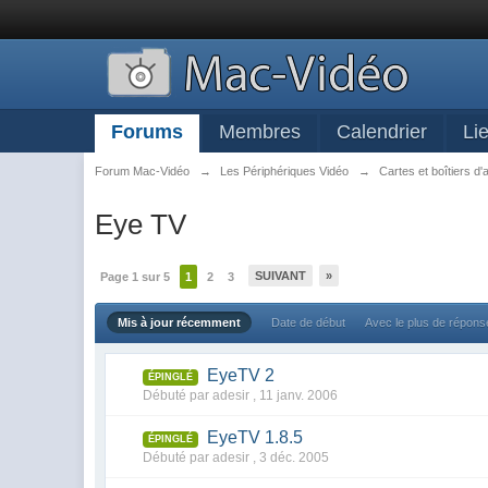
Forums
Membres
Calendrier
Li
Forum Mac-Vidéo
→
Les Périphériques Vidéo
→
Cartes et boîtiers d'
Eye TV
SUIVANT
»
Page 1 sur 5
1
2
3
Mis à jour récemment
Date de début
Avec le plus de répon
EyeTV 2
ÉPINGLÉ
Débuté par adesir ,
11 janv. 2006
EyeTV 1.8.5
ÉPINGLÉ
Débuté par adesir ,
3 déc. 2005