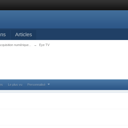
ens
Articles
acquisition numérique...
→
Eye TV
ses
Le plus vu
Personnalisé