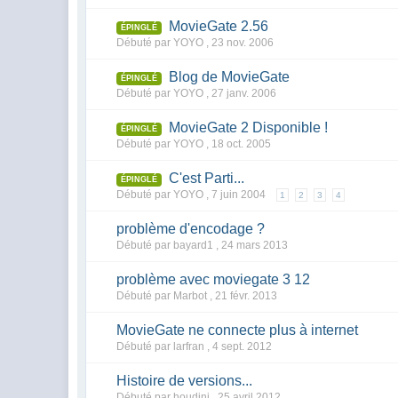
MovieGate 2.56
ÉPINGLÉ
Débuté par YOYO ,
23 nov. 2006
Blog de MovieGate
ÉPINGLÉ
Débuté par YOYO ,
27 janv. 2006
MovieGate 2 Disponible !
ÉPINGLÉ
Débuté par YOYO ,
18 oct. 2005
C'est Parti...
ÉPINGLÉ
Débuté par YOYO ,
7 juin 2004
1
2
3
4
problème d'encodage ?
Débuté par bayard1 ,
24 mars 2013
problème avec moviegate 3 12
Débuté par Marbot ,
21 févr. 2013
MovieGate ne connecte plus à internet
Débuté par larfran ,
4 sept. 2012
Histoire de versions...
Débuté par houdini ,
25 avril 2012