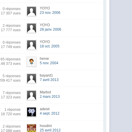
YOYO
0 réponses
23 nov. 2006
17 307 vues
YOYO
2 réponses
28 janv. 2006
17 777 vues
YOYO
0 réponses
18 oct. 2005
17 749 vues
herve
65 réponses
5 nov. 2004
148 373 vues
bayard1
5 réponses
7 avril 2013
209 417 vues
Marbot
7 réponses
2 mars 2013
17 323 vues
adesir
1 réponse
4 sept. 2012
16 720 vues
houdini
2 réponses
25 avril 2012
17 088 vues