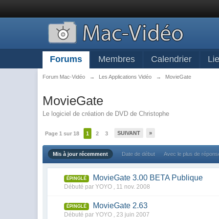
Forums
Membres
Calendrier
Li
Forum Mac-Vidéo
→
Les Applications Vidéo
→
MovieGate
MovieGate
Le logiciel de création de DVD de Christophe
SUIVANT
»
Page 1 sur 18
1
2
3
Mis à jour récemment
Date de début
Avec le plus de répon
MovieGate 3.00 BETA Publique
ÉPINGLÉ
Débuté par YOYO ,
11 nov. 2008
MovieGate 2.63
ÉPINGLÉ
Débuté par YOYO ,
23 juin 2007