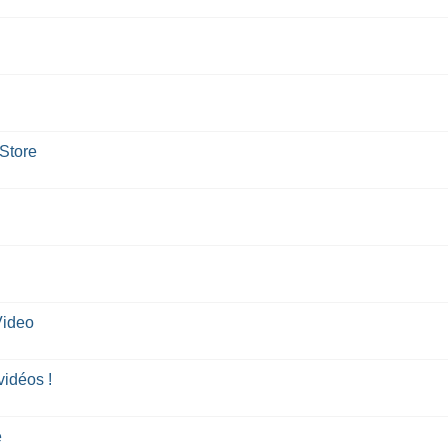
Store
Video
vidéos !
e