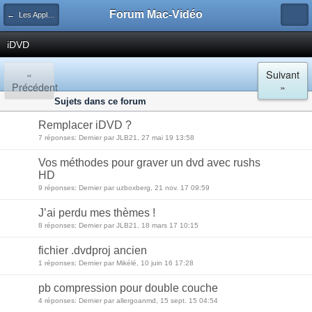
Forum Mac-Vidéo
← Les Applications Vidéo
iDVD
«
Suivant
Précédent
»
Sujets dans ce forum
Remplacer iDVD ?
7 réponses: Dernier par JLB21, 27 mai 19 13:58
Vos méthodes pour graver un dvd avec rushs
HD
9 réponses: Dernier par uzboxberg, 21 nov. 17 09:59
J’ai perdu mes thèmes !
8 réponses: Dernier par JLB21, 18 mars 17 10:15
fichier .dvdproj ancien
1 réponses: Dernier par Mikélé, 10 juin 16 17:28
pb compression pour double couche
4 réponses: Dernier par allergoanmd, 15 sept. 15 04:54