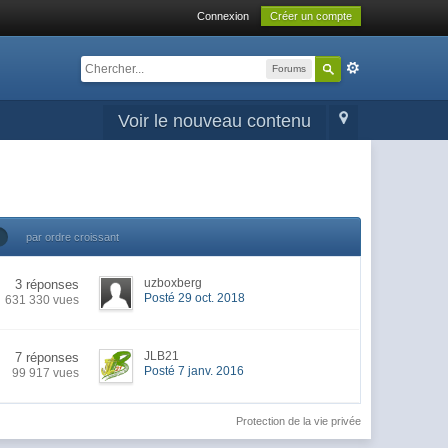
Connexion
Créer un compte
Forums
Voir le nouveau contenu
par ordre croissant
uzboxberg
3 réponses
Posté 29 oct. 2018
631 330 vues
JLB21
7 réponses
Posté 7 janv. 2016
99 917 vues
Protection de la vie privée