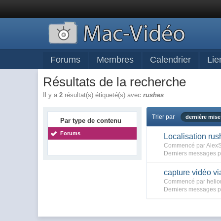
Forums
Membres
Calendrier
Lie
Résultats de la recherche
Il y a
2
résultat(s) étiqueté(s) avec
rushes
Trier par
dernière mise
Par type de contenu
Forums
Localisation ru
Commencé par AlexS
Derniers messages p
capture vidéo vi
Commencé par helion
Derniers messages p