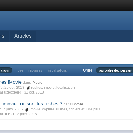
ns
Articles
Ordre
 à jour
titre
réponses
visualisations
par ordre décroissant
shes IMovie
dans
iMovie
o, 29 oct. 2018
rushes
,
imovie
,
localisation
ar uzboxberg ,
31 oct. 2018
a imovie : où sont les rushes ?
dans
iMovie
, 7 janv. 2016
imovie
,
capture
,
rushes
,
fichiers
et 1 de plus...
ar JLB21 ,
8 janv. 2016