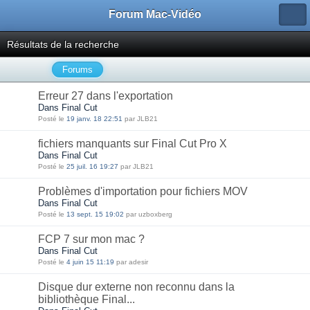
Forum Mac-Vidéo
Résultats de la recherche
Forums
Erreur 27 dans l'exportation
Dans Final Cut
Posté le
19 janv. 18 22:51
par JLB21
fichiers manquants sur Final Cut Pro X
Dans Final Cut
Posté le
25 juil. 16 19:27
par JLB21
Problèmes d'importation pour fichiers MOV
Dans Final Cut
Posté le
13 sept. 15 19:02
par uzboxberg
FCP 7 sur mon mac ?
Dans Final Cut
Posté le
4 juin 15 11:19
par adesir
Disque dur externe non reconnu dans la
bibliothèque Final...