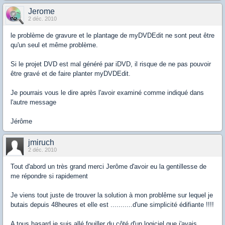
Jerome
2 déc. 2010
le problème de gravure et le plantage de myDVDEdit ne sont peut être
qu'un seul et même problème.
Si le projet DVD est mal généré par iDVD, il risque de ne pas pouvoir
être gravé et de faire planter myDVDEdit.
Je pourrais vous le dire après l'avoir examiné comme indiqué dans
l'autre message
Jérôme
jmiruch
2 déc. 2010
Tout d'abord un très grand merci Jerôme d'avoir eu la gentillesse de
me répondre si rapidement
Je viens tout juste de trouver la solution à mon problême sur lequel je
butais depuis 48heures et elle est ...........d'une simplicité édifiante !!!!
A tous hasard je suis allé fouiller du côté d'un logiciel que j'avais