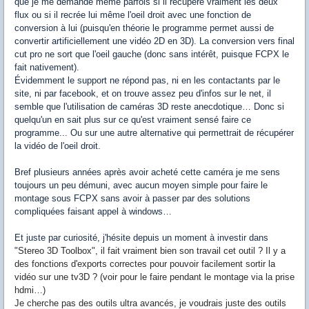
que je me demande même parfois si il récupère vraiment les deux
flux ou si il recrée lui même l'oeil droit avec une fonction de
conversion à lui (puisqu'en théorie le programme permet aussi de
convertir artificiellement une vidéo 2D en 3D). La conversion vers final
cut pro ne sort que l'oeil gauche (donc sans intérêt, puisque FCPX le
fait nativement).
Évidemment le support ne répond pas, ni en les contactants par le
site, ni par facebook, et on trouve assez peu d'infos sur le net, il
semble que l'utilisation de caméras 3D reste anecdotique… Donc si
quelqu'un en sait plus sur ce qu'est vraiment sensé faire ce
programme... Ou sur une autre alternative qui permettrait de récupérer
la vidéo de l'oeil droit.
Bref plusieurs années après avoir acheté cette caméra je me sens
toujours un peu démuni, avec aucun moyen simple pour faire le
montage sous FCPX sans avoir à passer par des solutions
compliquées faisant appel à windows…
Et juste par curiosité, j'hésite depuis un moment à investir dans
"
Stereo 3D Toolbox", il fait vraiment bien son travail cet outil ? Il y a
des fonctions d'exports correctes pour pouvoir facilement sortir la
vidéo sur une tv3D ? (voir pour le faire pendant le montage via la prise
hdmi…)
Je cherche pas des outils ultra avancés, je voudrais juste des outils