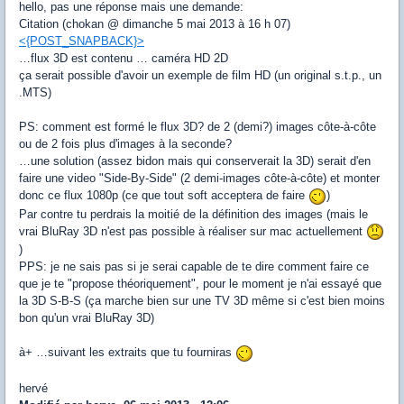
hello, pas une réponse mais une demande:
Citation (chokan @ dimanche 5 mai 2013 à 16 h 07)
<{POST_SNAPBACK}>
…flux 3D est contenu … caméra HD 2D
ça serait possible d'avoir un exemple de film HD (un original s.t.p., un
.MTS)
PS: comment est formé le flux 3D? de 2 (demi?) images côte-à-côte
ou de 2 fois plus d'images à la seconde?
…une solution (assez bidon mais qui conserverait la 3D) serait d'en
faire une video "Side-By-Side" (2 demi-images côte-à-côte) et monter
donc ce flux 1080p (ce que tout soft acceptera de faire
)
Par contre tu perdrais la moitié de la définition des images (mais le
vrai BluRay 3D n'est pas possible à réaliser sur mac actuellement
)
PPS: je ne sais pas si je serai capable de te dire comment faire ce
que je te "propose théoriquement", pour le moment je n'ai essayé que
la 3D S-B-S (ça marche bien sur une TV 3D même si c'est bien moins
bon qu'un vrai BluRay 3D)
à+ …suivant les extraits que tu fourniras
hervé