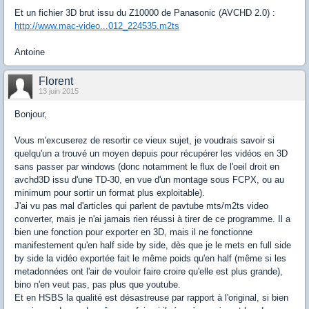
Et un fichier 3D brut issu du Z10000 de Panasonic (AVCHD 2.0) :
http://www.mac-video...012_224535.m2ts
Antoine
Florent
13 juin 2015
Bonjour,
Vous m'excuserez de resortir ce vieux sujet, je voudrais savoir si
quelqu'un a trouvé un moyen depuis pour récupérer les vidéos en 3D
sans passer par windows (donc notamment le flux de l'oeil droit en
avchd3D issu d'une TD-30, en vue d'un montage sous FCPX, ou au
minimum pour sortir un format plus exploitable).
J'ai vu pas mal d'articles qui parlent de pavtube mts/m2ts video
converter, mais je n'ai jamais rien réussi à tirer de ce programme. Il a
bien une fonction pour exporter en 3D, mais il ne fonctionne
manifestement qu'en half side by side, dès que je le mets en full side
by side la vidéo exportée fait le même poids qu'en half (même si les
metadonnées ont l'air de vouloir faire croire qu'elle est plus grande),
bino n'en veut pas, pas plus que youtube.
Et en HSBS la qualité est désastreuse par rapport à l'original, si bien