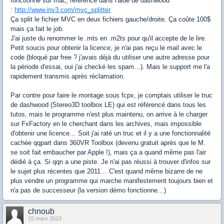
fonctionne sur mac, référencé dans l'aide de dashwood
:
http://www.inv3.com/mvc_splitter
Ça split le fichier MVC en deux fichiers gauche/droite. Ça coûte 100$
mais ça fait le job.
J'ai juste du renommer le .mts en .m2ts pour qu'il accepte de le lire.
Petit soucis pour obtenir la licence, je n'ai pas reçu le mail avec le
code (bloqué par free ? j'avais déjà du utiliser une autre adresse pour
la période d'essai, oui j'ai checké les spam…). Mais le support me l'a
rapidement transmis après réclamation.
Par contre pour faire le montage sous fcpx, je comptais utiliser le truc
de dashwood (Stereo3D toolbox LE) qui est référencé dans tous les
tutos, mais le programme n'est plus maintenu, on arrive à le charger
sur FxFactory en le cherchant dans les archives, mais impossible
d'obtenir une licence… Soit j'ai raté un truc et il y a une fonctionnalité
cachée qqpart dans 360VR Toolbox (devenu gratuit après que le M.
se soit fait embaucher par Apple !), mais ça a quand même pas l'air
dédié à ça. Si qqn a une piste. Je n'ai pas réussi à trouver d'infos sur
le sujet plus récentes que 2011… C'est quand même bizarre de ne
plus vendre un programme qui marche manifestement toujours bien et
n'a pas de successeur (la version démo fonctionne…)
chnoub
15 mars 2023