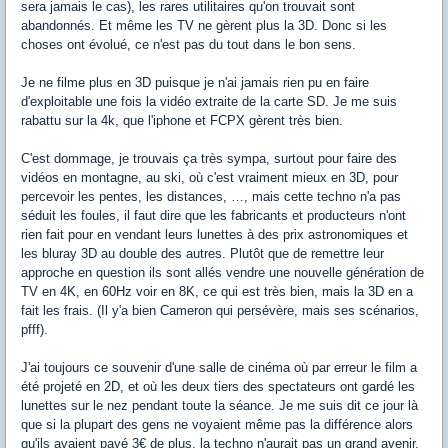
sera jamais le cas), les rares utilitaires qu'on trouvait sont
abandonnés. Et même les TV ne gèrent plus la 3D. Donc si les
choses ont évolué, ce n'est pas du tout dans le bon sens.
Je ne filme plus en 3D puisque je n'ai jamais rien pu en faire
d'exploitable une fois la vidéo extraite de la carte SD. Je me suis
rabattu sur la 4k, que l'iphone et FCPX gèrent très bien.
C'est dommage, je trouvais ça très sympa, surtout pour faire des
vidéos en montagne, au ski, où c'est vraiment mieux en 3D, pour
percevoir les pentes, les distances, …, mais cette techno n'a pas
séduit les foules, il faut dire que les fabricants et producteurs n'ont
rien fait pour en vendant leurs lunettes à des prix astronomiques et
les bluray 3D au double des autres. Plutôt que de remettre leur
approche en question ils sont allés vendre une nouvelle génération de
TV en 4K, en 60Hz voir en 8K, ce qui est très bien, mais la 3D en a
fait les frais. (Il y'a bien Cameron qui persévère, mais ses scénarios,
pfff).
J'ai toujours ce souvenir d'une salle de cinéma où par erreur le film a
été projeté en 2D, et où les deux tiers des spectateurs ont gardé les
lunettes sur le nez pendant toute la séance. Je me suis dit ce jour là
que si la plupart des gens ne voyaient même pas la différence alors
qu'ils avaient payé 3€ de plus, la techno n'aurait pas un grand avenir.