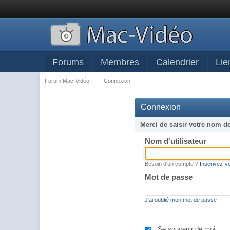
Forums
Membres
Calendrier
Lie
Forum Mac-Vidéo
→
Connexion
Connexion
Merci de saisir votre nom d
Nom d'utilisateur
Besoin d'un compte ?
Inscrivez-v
Mot de passe
J'ai oublié mon mot de passe
Se souvenir de moi