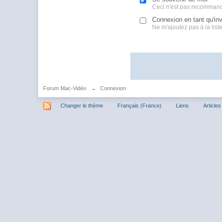
Ceci n'est pas recommand
Connexion en tant qu'inv
Ne m'ajoutez pas à la liste 
Forum Mac-Vidéo
→
Connexion
Changer le thème
Français (France)
Liens
Articles