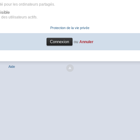
é pour les ordinateurs partagés.
isible
des utilisateurs actifs.
Protection de la vie privée
ou
Annuler
Aide