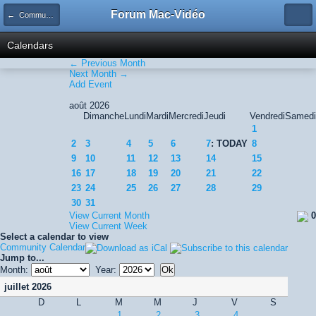
Forum Mac-Vidéo
← Community Calendar
Calendars
← Previous Month
Next Month →
Add Event
août 2026
Dimanche
Lundi
Mardi
Mercredi
Jeudi
Vendredi
Samedi
1
2
3
4
5
6
7
: TODAY
8
9
10
11
12
13
14
15
16
17
18
19
20
21
22
23
24
25
26
27
28
29
30
31
View Current Month
0
View Current Week
Select a calendar to view
Community Calendar
Jump to...
Month:
Year:
juillet 2026
D
L
M
M
J
V
S
1
2
3
4