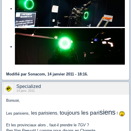
Modifié par Sonacom, 14 janvier 2011 - 18:16.
Specialized
14 janv. 2011
Bonsoir,
siens
toujours les pari
les parisiens
Les parisiens,
,
!
Et les provinciaux alors , faut-il prendre le
TGV
?
Ben Nan Peeuutit
! comme nous disons en Charente.