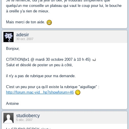
Je te remercie, oui j'ai jeté un oeil, je voudrais simplement que
quelqu'un me conseille un plateau qui vaut le coup pour lui, le bouche
à oreille y'a rien de mieux.
Mais merci de ton aide.
adesir
30 oct. 2007
Bonjour,
CITATION(br1 @ mardi 30 octobre 2007 à 10 h 45)
Salut et désolé de poster un peu à côté,
il n'y a pas de rubrique pour ma demande.
C'est un peu pour ça qu'il existe la rubrique "aiguillage" :
http://forum.mac-vid...hp?showforum=46
Antoine
studiobercy
5 déc. 2007