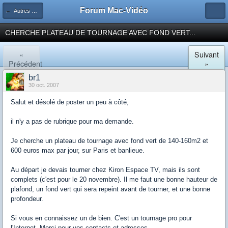
Forum Mac-Vidéo
← Autres matériels
CHERCHE PLATEAU DE TOURNAGE AVEC FOND VERT...
«
Suivant
Précédent
»
br1
30 oct. 2007
Salut et désolé de poster un peu à côté,
il n'y a pas de rubrique pour ma demande.
Je cherche un plateau de tournage avec fond vert de 140-160m2 et
600 euros max par jour, sur Paris et banlieue.
Au départ je devais tourner chez Kiron Espace TV, mais ils sont
complets (c'est pour le 20 novembre). Il me faut une bonne hauteur de
plafond, un fond vert qui sera repeint avant de tourner, et une bonne
profondeur.
Si vous en connaissez un de bien. C'est un tournage pro pour
l'Internet. Merci pour vos contacts et adresses.