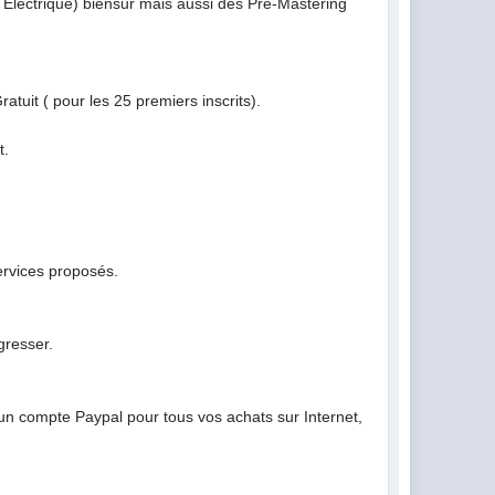
t Electrique) biensur mais aussi des Pre-Mastering
atuit ( pour les 25 premiers inscrits).
t.
services proposés.
gresser.
r un compte Paypal pour tous vos achats sur Internet,