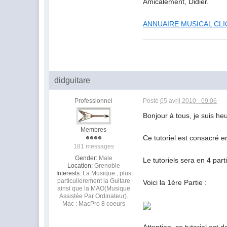
Amicalement, Didier.
ANNUAIRE MUSICAL CL
didguitare
Professionnel
Posté
05 avril 2010 - 09:06
Bonjour à tous, je suis he
Membres
Ce tutoriel est consacré e
181 messages
Gender:
Male
Le tutoriels sera en 4 part
Location:
Grenoble
Interests:
La Musique , plus
particulierement la Guitare
Voici la 1ère Partie :
ainsi que la MAO(Musique
Assistée Par Ordinateur).
Mac : MacPro 8 coeurs