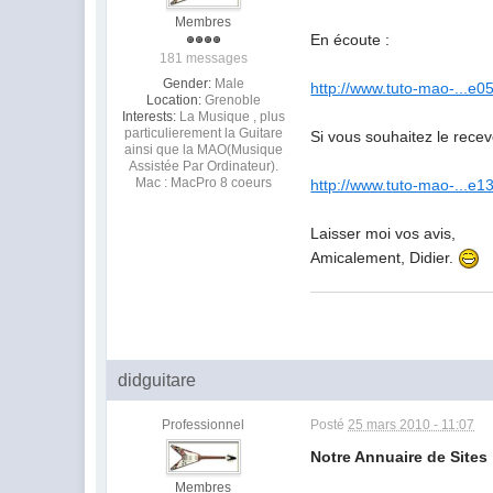
Membres
En écoute :
181 messages
Gender:
Male
http://www.tuto-mao-...e0
Location:
Grenoble
Interests:
La Musique , plus
particulierement la Guitare
Si vous souhaitez le recev
ainsi que la MAO(Musique
Assistée Par Ordinateur).
Mac : MacPro 8 coeurs
http://www.tuto-mao-...e1
Laisser moi vos avis,
Amicalement, Didier.
didguitare
Professionnel
Posté
25 mars 2010 - 11:07
Notre Annuaire de Sites 
Membres