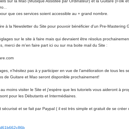
iels sur la Mao (Musique Assistée par Ordinateur) et la Guitare (Folk e
o...
 pour que ces services soient accessible au + grand nombre.
ire à la Newsletter du Site pour pouvoir bénéficier d'un Pre-Mastering Gr
églages sur le site à faire mais qui devraient être résolus prochainemen
, merci de m'en faire part ici ou sur ma boite mail du Site :
tare.com
dages, n'hésitez pas à y participer en vue de l'amélioration de tous les 
déos de Guitare et Mao seront disponible prochainement!
u moins visiter le Site et j'espère que les tutoriels vous aideront à pro
 sont pour les Débutants et Intermédiaires.
écurisé et se fait par Paypal ( il est très simple et gratuit de se crée
f8dd61b662c86b