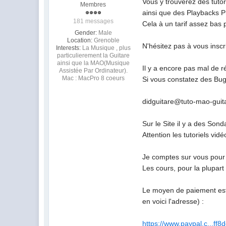
Vous y trouverez des tutor
Membres
ainsi que des Playbacks Pr
181 messages
Cela à un tarif assez bas
Gender:
Male
Location:
Grenoble
N'hésitez pas à vous inscr
Interests:
La Musique , plus
particulierement la Guitare
ainsi que la MAO(Musique
Il y a encore pas mal de r
Assistée Par Ordinateur).
Mac : MacPro 8 coeurs
Si vous constatez des Bugs
didguitare@tuto-mao-gui
Sur le Site il y a des Son
Attention les tutoriels vi
Je comptes sur vous pour a
Les cours, pour la plupart
Le moyen de paiement est s
en voici l'adresse) :
https://www.paypal.c...f