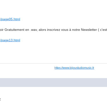
5/page05.html
oir Gratuitement en .wav, alors inscrivez vous à notre Newsletter ( c'est
3/page13.html
https://www.bijoustudiomusic.fr
: