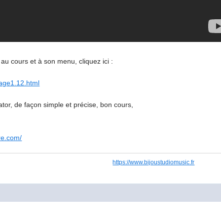
au cours et à son menu, cliquez ici :
page1.12.html
tor, de façon simple et précise, bon cours,
re.com/
https://www.bijoustudiomusic.fr