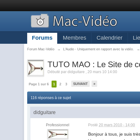
Forums
Membres
Calendrier
Li
Forum Mac-Vidéo
→
L'Audio - Uniquement en rapport avec la vidéo.
TUTO MAO : Le Site de co
Débuté par
didguitare
,
20 mars 10 14:00
SUIVANT
»
Page 1 sur 6
1
2
3
116 réponses à ce sujet
didguitare
Professionnel
Posté
20 mars 2010 - 14:00
Bonjour à tous, je suis t