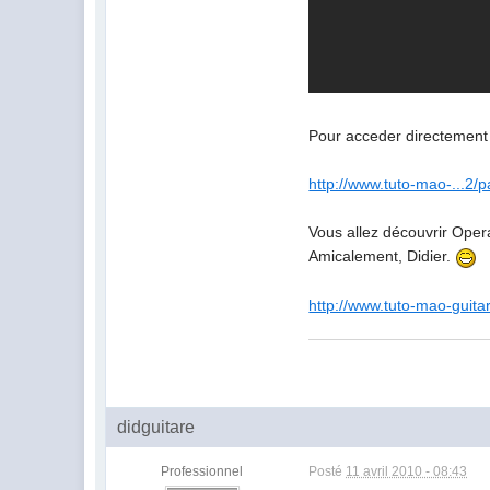
Pour acceder directement 
http://www.tuto-mao-...2/
Vous allez découvrir Opera
Amicalement, Didier.
http://www.tuto-mao-guita
didguitare
Professionnel
Posté
11 avril 2010 - 08:43