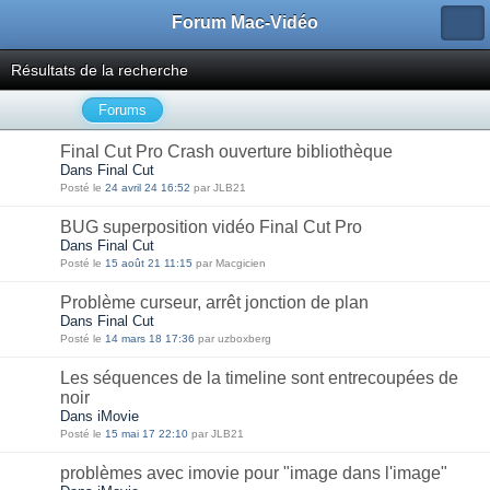
Forum Mac-Vidéo
Résultats de la recherche
Forums
Final Cut Pro Crash ouverture bibliothèque
Dans Final Cut
Posté le
24 avril 24 16:52
par JLB21
BUG superposition vidéo Final Cut Pro
Dans Final Cut
Posté le
15 août 21 11:15
par Macgicien
Problème curseur, arrêt jonction de plan
Dans Final Cut
Posté le
14 mars 18 17:36
par uzboxberg
Les séquences de la timeline sont entrecoupées de
noir
Dans iMovie
Posté le
15 mai 17 22:10
par JLB21
problèmes avec imovie pour "image dans l'image"