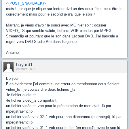
<{POST_SNAPBACK}>
mais !! lorsque je clique sur lecteur dvd un des deux films peut être lu
correctement mais pour le second je n'ai que le son ?
Marrant, je viens d'avoir le souci avec MG hier soir : dossier
VIDEO_TS qui semble valide, fichiers VOB bien lus par MPEG
Streamclip et pourtant que le son dans Lecteur DVD. J'ai basculé à
regret vers DVD Studio Pro dans l'urgence.
Antoine
bayard1
28 mars 2013
Bonjour,
Bien évidement j''ai commis une erreur en mentionnant deux fichiers
video_ts , je voulais dire deux fichiers _ts,
-le fichier audio_ts
-le fichier video_ts comportant
un fichier vidéo_ts.vob pour la présentation de mon dvd : lù par
mpegstraemclip
un fichier vidéo vts_02_1.vob pour mon diaporama (en mpeg4): lù par
mpegstreamclip
un fichier vidéo vts_01_1.vob pour le film (en mpeg4) :avec le son lù