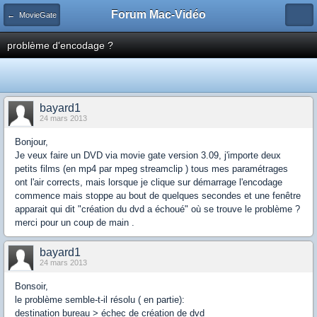
Forum Mac-Vidéo
← MovieGate
problème d'encodage ?
bayard1
24 mars 2013
Bonjour,
Je veux faire un DVD via movie gate version 3.09, j'importe deux
petits films (en mp4 par mpeg streamclip ) tous mes paramétrages
ont l'air corrects, mais lorsque je clique sur démarrage l'encodage
commence mais stoppe au bout de quelques secondes et une fenêtre
apparait qui dit "création du dvd a échoué" où se trouve le problème ?
merci pour un coup de main .
bayard1
24 mars 2013
Bonsoir,
le problème semble-t-il résolu ( en partie):
destination bureau > échec de création de dvd