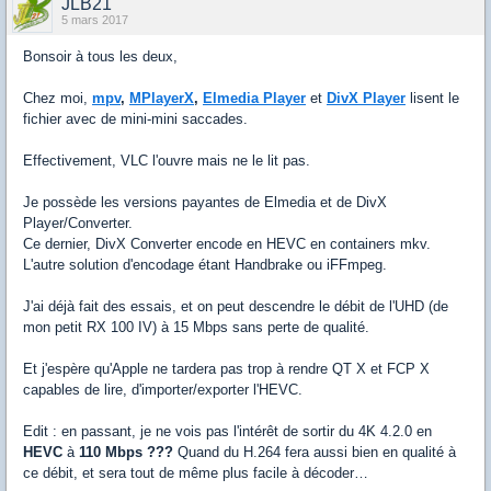
JLB21
5 mars 2017
Bonsoir à tous les deux,
Chez moi,
mpv
,
MPlayerX
,
Elmedia Player
et
DivX Player
lisent le
fichier avec de mini-mini saccades.
Effectivement, VLC l'ouvre mais ne le lit pas.
Je possède les versions payantes de Elmedia et de DivX
Player/Converter.
Ce dernier, DivX Converter encode en HEVC en containers mkv.
L'autre solution d'encodage étant Handbrake ou iFFmpeg.
J'ai déjà fait des essais, et on peut descendre le débit de l'UHD (de
mon petit RX 100 IV) à 15 Mbps sans perte de qualité.
Et j'espère qu'Apple ne tardera pas trop à rendre QT X et FCP X
capables de lire, d'importer/exporter l'HEVC.
Edit : en passant, je ne vois pas l'intérêt de sortir du 4K 4.2.0 en
HEVC
à
110 Mbps ???
Quand du H.264 fera aussi bien en qualité à
ce débit, et sera tout de même plus facile à décoder…