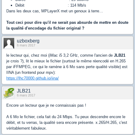
Débit : 114 Mb/s
Dans les deux cas, MPLayerX met un genoux à terre…
Tout ceci pour dire qu'il ne serait pas absurde de mettre en doute
la qualité d'encodage du fichier original ?
uzboxberg
6 mars 2017
le lecteur qui, chez moi (iMac i5 3,2 GHz, comme l'ancien de
JLB21
je crois ?), lit le mieux le fichier (surtout le même réencodé en H.265
par iFFMPEG, ce qui le ramène à 6 Mo sans perte qualité visible) est
IINA (un frontend pour mpv):
https://lhc70000.github.io/iina/
JLB21
6 mars 2017
Encore un lecteur que je ne connaissais pas !
A 6 Mo le fichier, cela fait du 24 Mbps. Tu peux descendre encore le
débit, et tu verras, la qualité sera encore présente. x.265/H.265, c'est
véritablement fabuleux.