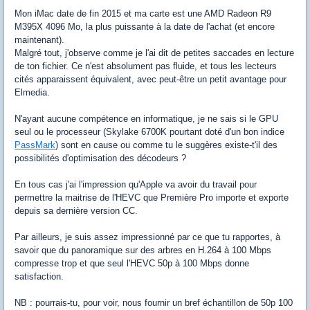
Mon iMac date de fin 2015 et ma carte est une AMD Radeon R9
M395X 4096 Mo, la plus puissante à la date de l'achat (et encore
maintenant).
Malgré tout, j'observe comme je l'ai dit de petites saccades en lecture
de ton fichier. Ce n'est absolument pas fluide, et tous les lecteurs
cités apparaissent équivalent, avec peut-être un petit avantage pour
Elmedia.
N'ayant aucune compétence en informatique, je ne sais si le GPU
seul ou le processeur (Skylake 6700K pourtant doté d'un bon indice
PassMark
) sont en cause ou comme tu le suggères existe-t'il des
possibilités d'optimisation des décodeurs ?
En tous cas j'ai l'impression qu'Apple va avoir du travail pour
permettre la maitrise de l'HEVC que Première Pro importe et exporte
depuis sa dernière version CC.
Par ailleurs, je suis assez impressionné par ce que tu rapportes, à
savoir que du panoramique sur des arbres en H.264 à 100 Mbps
compresse trop et que seul l'HEVC 50p à 100 Mbps donne
satisfaction.
NB : pourrais-tu, pour voir, nous fournir un bref échantillon de 50p 100