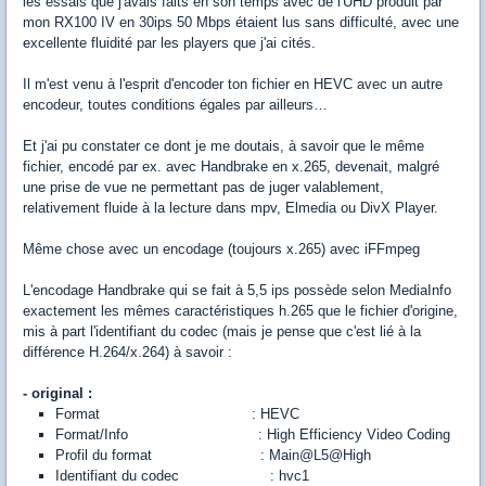
les essais que j'avais faits en son temps avec de l'UHD produit par
mon RX100 IV en 30ips 50 Mbps étaient lus sans difficulté, avec une
excellente fluidité par les players que j'ai cités.
Il m'est venu à l'esprit d'encoder ton fichier en HEVC avec un autre
encodeur, toutes conditions égales par ailleurs…
Et j'ai pu constater ce dont je me doutais, à savoir que le même
fichier, encodé par ex. avec Handbrake en x.265, devenait, malgré
une prise de vue ne permettant pas de juger valablement,
relativement fluide à la lecture dans mpv, Elmedia ou DivX Player.
Même chose avec un encodage (toujours x.265) avec iFFmpeg
L'encodage Handbrake qui se fait à 5,5 ips possède selon MediaInfo
exactement les mêmes caractéristiques h.265 que le fichier d'origine,
mis à part l'identifiant du codec (mais je pense que c'est lié à la
différence H.264/x.264) à savoir :
- original :
Format : HEVC
Format/Info : High Efficiency Video Coding
Profil du format : Main@L5@High
Identifiant du codec : hvc1