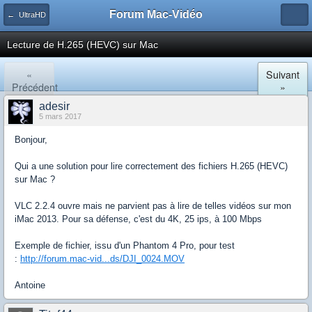
Forum Mac-Vidéo
← UltraHD
Lecture de H.265 (HEVC) sur Mac
«
Suivant
Précédent
»
adesir
5 mars 2017
Bonjour,
Qui a une solution pour lire correctement des fichiers H.265 (HEVC)
sur Mac ?
VLC 2.2.4 ouvre mais ne parvient pas à lire de telles vidéos sur mon
iMac 2013. Pour sa défense, c'est du 4K, 25 ips, à 100 Mbps
Exemple de fichier, issu d'un Phantom 4 Pro, pour test
:
http://forum.mac-vid...ds/DJI_0024.MOV
Antoine