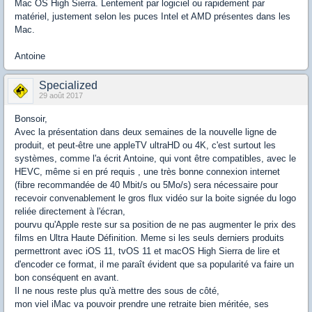
Mac OS High Sierra. Lentement par logiciel ou rapidement par
matériel, justement selon les puces Intel et AMD présentes dans les
Mac.
Antoine
Specialized
29 août 2017
Bonsoir,
Avec la présentation dans deux semaines de la nouvelle ligne de
produit, et peut-être une appleTV ultraHD ou 4K, c'est surtout les
systèmes, comme l'a écrit Antoine, qui vont être compatibles, avec le
HEVC, même si en pré requis , une très bonne connexion internet
(fibre recommandée de 40 Mbit/s ou 5Mo/s) sera nécessaire pour
recevoir convenablement le gros flux vidéo sur la boite signée du logo
reliée directement à l'écran,
pourvu qu'Apple reste sur sa position de ne pas augmenter le prix des
films en Ultra Haute Définition. Meme si les seuls derniers produits
permettront avec iOS 11, tvOS 11 et macOS High Sierra de lire et
d'encoder ce format, il me paraît évident que sa popularité va faire un
bon conséquent en avant.
Il ne nous reste plus qu'à mettre des sous de côté,
mon viel iMac va pouvoir prendre une retraite bien méritée, ses