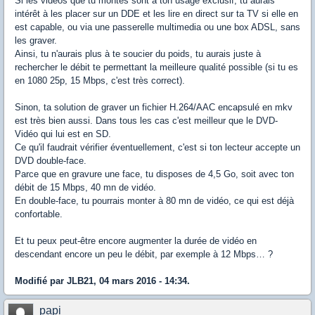
Si les vidéos que tu montes sont à ton usage exclusif, tu aurais
intérêt à les placer sur un DDE et les lire en direct sur ta TV si elle en
est capable, ou via une passerelle multimedia ou une box ADSL, sans
les graver.
Ainsi, tu n'aurais plus à te soucier du poids, tu aurais juste à
rechercher le débit te permettant la meilleure qualité possible (si tu es
en 1080 25p, 15 Mbps, c'est très correct).
Sinon, ta solution de graver un fichier H.264/AAC encapsulé en mkv
est très bien aussi. Dans tous les cas c'est meilleur que le DVD-
Vidéo qui lui est en SD.
Ce qu'il faudrait vérifier éventuellement, c'est si ton lecteur accepte un
DVD double-face.
Parce que en gravure une face, tu disposes de 4,5 Go, soit avec ton
débit de 15 Mbps, 40 mn de vidéo.
En double-face, tu pourrais monter à 80 mn de vidéo, ce qui est déjà
confortable.
Et tu peux peut-être encore augmenter la durée de vidéo en
descendant encore un peu le débit, par exemple à 12 Mbps… ?
Modifié par JLB21, 04 mars 2016 - 14:34.
papi