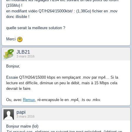
(155Mo) !
en modifiant vidéo QT/H264/15000kbit/ : (1,38Go) fichier en .mov
donc illisible !
quelle serait la meilleure solution ?
Merci
JLB21
3 mars 2016
Bonjour,
Essaie
QT/H264/15000 kbps en remplaçant .mov par mp4… Si la
lecture est difficile, diminue un peu le débit, mais à 15 Mbps cela
devrait le faire.
Ou, avec
Remux
, ré-encapsule le en .mp4, .ts ou .mkv.
papi
3 mars 2016
Bonjour maitre (lol)
J'ai essayé ces réglages en suivant ton post précédent, j'obtient un