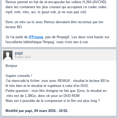
Remux permet en fait de ré-encapsuler les vidéos H.264 (AVCHD)
dans les containers les plus courant qui acceptent ce codec vidéo :
mp4, m4v, mkv, avi, ts (pour vob, je ne suis pas sûr)
Donc un mkv ou ts avec Remux devraient être reconnus par ton
lecteur BD.
Je t'ai parlé de
iFFmpeg
, pas de ffmpegX. Les deux sont basés sur
l'excellente bibliothèque 'ffmpeg', mais n'ont rien à voir.
papi
4 mars 2016
Bonjour
Supers conseils !
J'ai réencodé le fichier .mov avec REMUX : résultat le lecteur BD le
lit très bien et le résultat et supérieur à celui d'un DVD.
Petite question : mon film d'origine ne fait que 11mn, le résultat en
.mkv est de 1,38Go, donc ok pour un DVD ROM
Mais est il possible de le compresser si le film est plus long ?
Modifié par papi, 04 mars 2016 - 10:52.