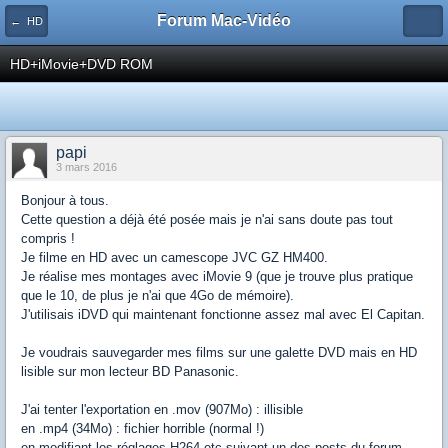
Forum Mac-Vidéo
← HD
HD+iMovie+DVD ROM
papi
3 mars 2016
Bonjour à tous.
Cette question a déjà été posée mais je n'ai sans doute pas tout
compris !
Je filme en HD avec un camescope JVC GZ HM400.
Je réalise mes montages avec iMovie 9 (que je trouve plus pratique
que le 10, de plus je n'ai que 4Go de mémoire).
J'utilisais iDVD qui maintenant fonctionne assez mal avec El Capitan.
Je voudrais sauvegarder mes films sur une galette DVD mais en HD
lisible sur mon lecteur BD Panasonic.
J'ai tenter l'exportation en .mov (907Mo) : illisible
en .mp4 (34Mo) : fichier horrible (normal !)
en modifiant les réglages H264 etc suivant un des posts du forum