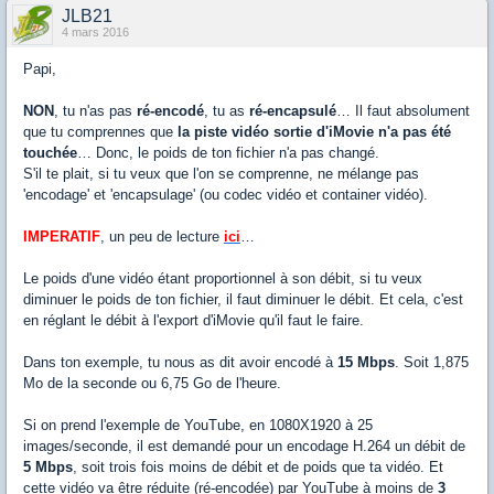
JLB21
4 mars 2016
Papi,
NON
, tu n'as pas
ré-encodé
, tu as
ré-encapsulé
… Il faut absolument
que tu comprennes que
la piste vidéo sortie d'iMovie n'a pas été
touchée
… Donc, le poids de ton fichier n'a pas changé.
S'il te plait, si tu veux que l'on se comprenne, ne mélange pas
'encodage' et 'encapsulage' (ou codec vidéo et container vidéo).
IMPERATIF
, un peu de lecture
ici
…
Le poids d'une vidéo étant proportionnel à son débit, si tu veux
diminuer le poids de ton fichier, il faut diminuer le débit. Et cela, c'est
en réglant le débit à l'export d'iMovie qu'il faut le faire.
Dans ton exemple, tu nous as dit avoir encodé à
15 Mbps
. Soit 1,875
Mo de la seconde ou 6,75 Go de l'heure.
Si on prend l'exemple de YouTube, en 1080X1920 à 25
images/seconde, il est demandé pour un encodage H.264 un débit de
5 Mbps
, soit trois fois moins de débit et de poids que ta vidéo. Et
cette vidéo va être réduite (ré-encodée) par YouTube à moins de
3