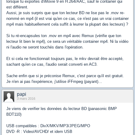
lorsque tu exportes d'iMovie 9 en H.264/AAC, sauf le container qui
est différent.
Aussi, je suis surpris que que ton lecteur BD ne lise pas le .mov re-
nommé en mp4 (il est vrai qu'en ce cas, ce n'est pas un vrai container
mp4 mais habituellement cela suffit à leurrer la plupart des lecteurs) ?
Si tu ré-encapsules ton .mov en mp4 avec Remux (vérifie que ton
lecteur lit bien le mp4), ce sera un véritable container mp4. Ni la vidéo
ni l'audio ne seront touchés dans l'opération.
Et si cela ne fonctionnait toujours pas, le mkv devrait être accepté,
sachant qu'en ce cas, l'audio serait converti en AC3.
Sache enfin que si je préconise Remux, c'est parce qu'il est gratuit.
Je n'en ai pas l'expérience, j'utilise iFFmpeg (payant)…
papi
3 mars 2016
Je viens de verifier les données du lecteur BD (panasonic BMP
BDT110)
USB compatibles : DivX/MKV/MP3/JPEG/MPO
DVD -R : Video/AVCHD/ et idem USB