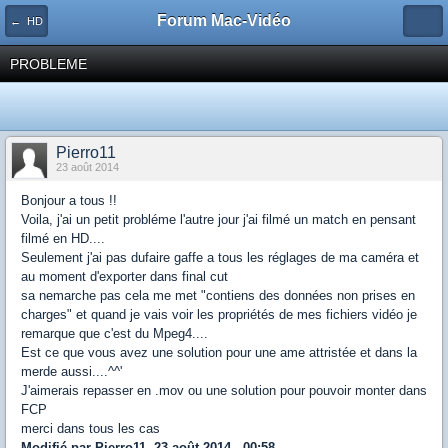
Forum Mac-Vidéo
← HD
PROBLEME
Pierro11
23 août 2014
Bonjour a tous !!
Voila, j'ai un petit probléme l'autre jour j'ai filmé un match en pensant
filmé en HD....
Seulement j'ai pas dufaire gaffe a tous les réglages de ma caméra et
au moment d'exporter dans final cut
sa nemarche pas cela me met "contiens des données non prises en
charges" et quand je vais voir les propriétés de mes fichiers vidéo je
remarque que c'est du Mpeg4....
Est ce que vous avez une solution pour une ame attristée et dans la
merde aussi....^^'
J'aimerais repasser en .mov ou une solution pour pouvoir monter dans
FCP
merci dans tous les cas
Modifié par Pierro11, 23 août 2014 - 00:58.