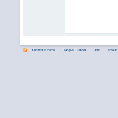
Changer le thème
Français (France)
Liens
Articles