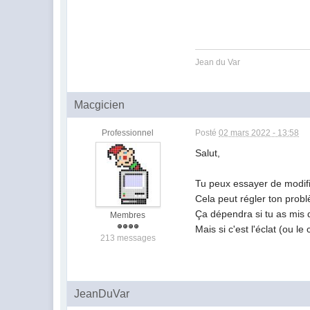
Jean du Var
Macgicien
Professionnel
Posté
02 mars 2022 - 13:58
Salut,
Tu peux essayer de modifie
Cela peut régler ton prob
Ça dépendra si tu as mis d
Membres
Mais si c'est l'éclat (ou l
213 messages
JeanDuVar