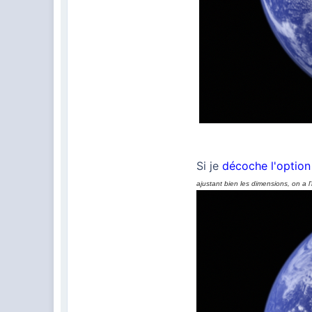
Si je
décoche l'option 
ajustant bien les dimensions, on a l