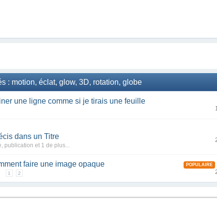
 : motion, éclat, glow, 3D, rotation, globe
ner une ligne comme si je tirais une feuille
écis dans un Titre
e
,
publication
et 1 de plus...
mment faire une image opaque
POPULAIRE
e
1
2