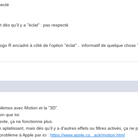
pecté
t dès qu'il y a "éclat" : pas respecté
 logo R encadré à côté de l'option "éclat"... informatif de quelque chose
oblèmes avec Motion et la "3D".
on que toi.
e texte, ça ne fonctionne plus.
 aplatissant, mais dès qu'il y a d'autres effets ou filtres activés, ça ne 
problème à Apple par ici :
https://www.apple.co...ack/motion.html