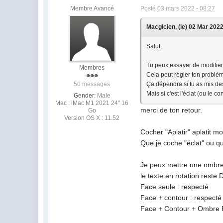
Membre Avancé
Posté
03 mars 2022 - 08:27
Macgicien, (le) 02 Mar 2022 
Salut,
Tu peux essayer de modifier 
Membres
Cela peut régler ton problè
50 messages
Ça dépendra si tu as mis des
Mais si c'est l'éclat (ou le 
Gender:
Male
Mac : iMac M1 2021 24" 16
merci de ton retour.
Go
Version OS X : 11.52
Cocher "Aplatir" aplatit 
Que je coche "éclat" ou qu
Je peux mettre une ombre p
le texte en rotation reste
Face seule : respecté
Face + contour : respecté
Face + Contour + Ombre P