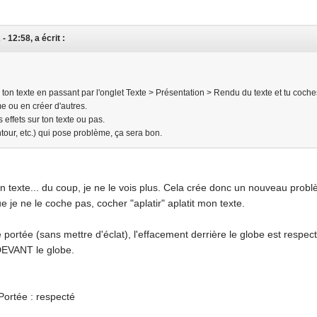
- 12:58, a écrit :
ton texte en passant par l'onglet Texte > Présentation > Rendu du texte et tu coches
me ou en créer d'autres.
 effets sur ton texte ou pas.
contour, etc.) qui pose problème, ça sera bon.
mon texte... du coup, je ne le vois plus. Cela crée donc un nouveau pro
e je ne le coche pas, cocher "aplatir" aplatit mon texte.
ortée (sans mettre d'éclat), l'effacement derrière le globe est respect
 DEVANT le globe.
ortée : respecté