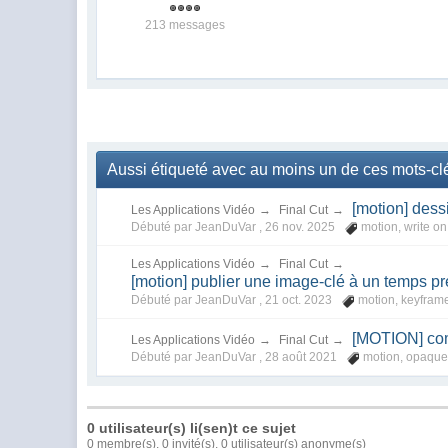
213 messages
Aussi étiqueté avec au moins un de ces mots-clés
[motion] dessi
Les Applications Vidéo
→
Final Cut
→
Débuté par JeanDuVar ,
26 nov. 2025
motion
,
write on
Les Applications Vidéo
→
Final Cut
→
[motion] publier une image-clé à un temps pr
Débuté par JeanDuVar ,
21 oct. 2023
motion
,
keyfram
[MOTION] co
Les Applications Vidéo
→
Final Cut
→
Débuté par JeanDuVar ,
28 août 2021
motion
,
opaqu
0 utilisateur(s) li(sen)t ce sujet
0 membre(s), 0 invité(s), 0 utilisateur(s) anonyme(s)