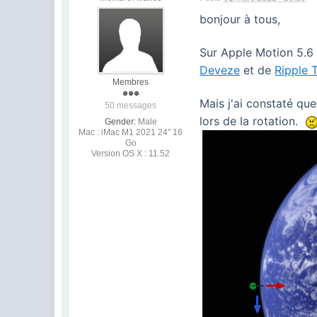
bonjour à tous,
Sur Apple Motion 5.6 
Deveze
et de
Ripple 
Membres
Mais j'ai constaté qu
50 messages
lors de la rotation.
Gender:
Male
Mac : iMac M1 2021 24" 16
Go
Version OS X : 11.52