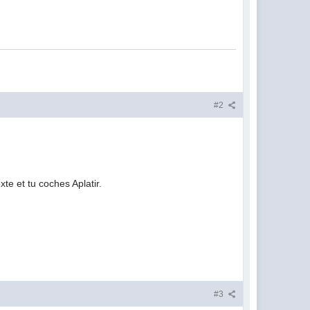
#2
te et tu coches Aplatir.
#3