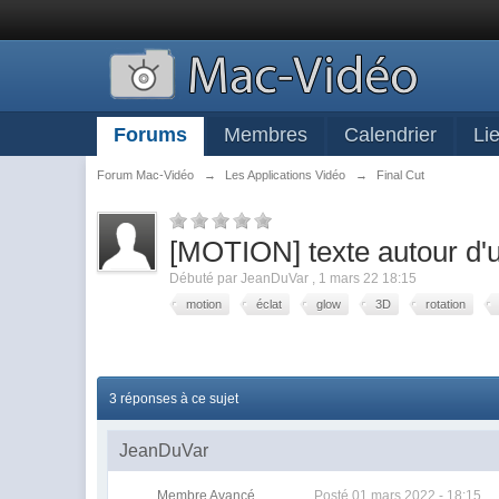
Forums
Membres
Calendrier
Li
Forum Mac-Vidéo
→
Les Applications Vidéo
→
Final Cut
[MOTION] texte autour d'u
Débuté par
JeanDuVar
,
1 mars 22 18:15
motion
éclat
glow
3D
rotation
3 réponses à ce sujet
JeanDuVar
Membre Avancé
Posté
01 mars 2022 - 18:15