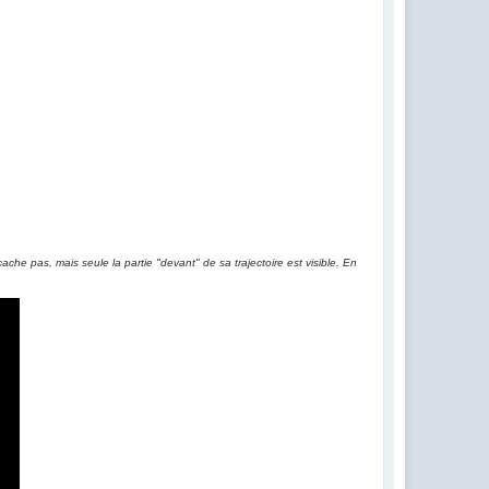
e cache pas, mais seule la partie "devant" de sa trajectoire est visible. En