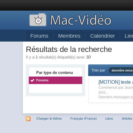
Forums
Membres
Calendrier
Lie
Résultats de la recherche
Il y a
1
résultat(s) étiqueté(s) avec
3D
Trier par
dernière mise
Par type de contenu
Forums
[MOTION] texte a
Commencé par Jean
plus...
Derniers messages p
Changer le thème
Français (France)
Liens
Articles