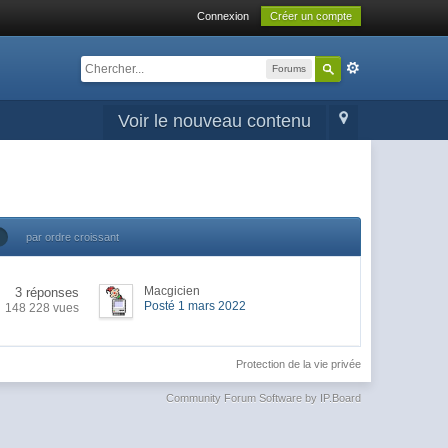
Connexion
Créer un compte
Forums
Voir le nouveau contenu
par ordre croissant
Macgicien
3 réponses
Posté 1 mars 2022
148 228 vues
Protection de la vie privée
Community Forum Software by IP.Board