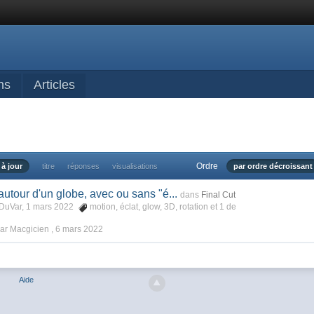
ns
Articles
Ordre
 à jour
titre
réponses
visualisations
par ordre décroissant
utour d'un globe, avec ou sans "é...
dans
Final Cut
DuVar, 1 mars 2022
motion
,
éclat
,
glow
,
3D
,
rotation
et 1 de
ar Macgicien ,
6 mars 2022
Aide