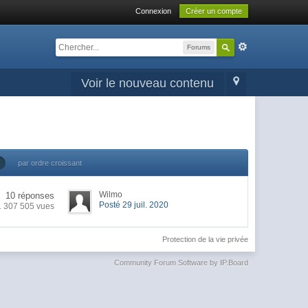
Connexion
Créer un compte
Forums
Voir le nouveau contenu
par ordre croissant
Wilmo
10 réponses
Posté 29 juil. 2020
1 307 505 vues
Protection de la vie privée
Community Forum Software by IP.Board