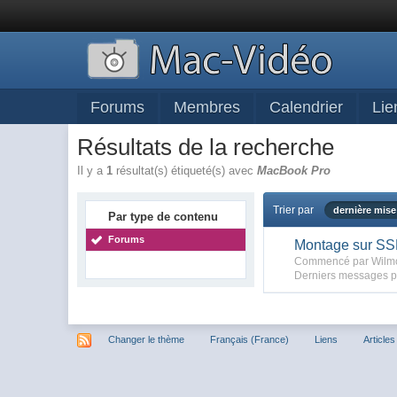
Forums
Membres
Calendrier
Lie
Résultats de la recherche
Il y a
1
résultat(s) étiqueté(s) avec
MacBook Pro
Trier par
dernière mise
Par type de contenu
Forums
Montage sur SS
Commencé par Wilmo,
Derniers messages p
Changer le thème
Français (France)
Liens
Articles