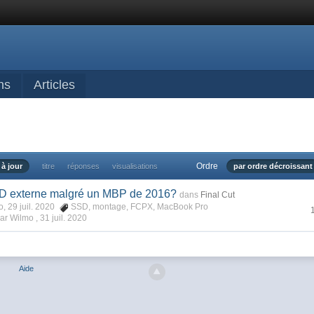
ns
Articles
Ordre
 à jour
titre
réponses
visualisations
par ordre décroissant
D externe malgré un MBP de 2016?
dans
Final Cut
 29 juil. 2020
SSD
,
montage
,
FCPX
,
MacBook Pro
ar Wilmo ,
31 juil. 2020
Aide